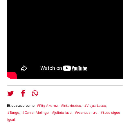
Etiquetado como
Pity Alvarez
,
Intoxicados
,
Viejas Locas
,
Tango
,
Daniel Melingo
,
julieta laso
,
reencuentro
,
todo sigue
igual
,