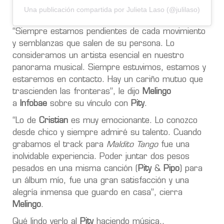
Una publicación compartida por Julieta Laso (@julilaso)
“Siempre estamos pendientes de cada movimiento
y semblanzas que salen de su persona.
Lo
consideramos un artista esencial en nuestro
panorama musical
. Siempre estuvimos, estamos y
estaremos en contacto. Hay un cariño mutuo que
trascienden las fronteras”, le dijo
Melingo
a
Infobae
sobre su vínculo con
Pity
.
“Lo de
Cristian
es muy emocionante. Lo conozco
desde chico y siempre admiré su talento. Cuando
grabamos el track
para
Maldito Tango
fue una
inolvidable experiencia. Poder juntar dos pesos
pesados en una misma canción (
Pity
&
Pipo
) para
un álbum mío, fue una gran satisfacción y una
alegría inmensa que guardo en casa”, cierra
Melingo
.
Qué lindo verlo al
Pity
haciendo música..