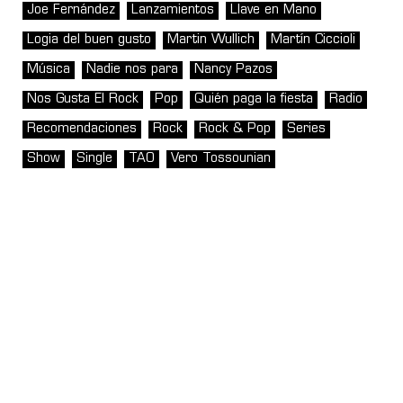
Joe Fernández
Lanzamientos
Llave en Mano
Logia del buen gusto
Martin Wullich
Martín Ciccioli
Música
Nadie nos para
Nancy Pazos
Nos Gusta El Rock
Pop
Quién paga la fiesta
Radio
Recomendaciones
Rock
Rock & Pop
Series
Show
Single
TAO
Vero Tossounian