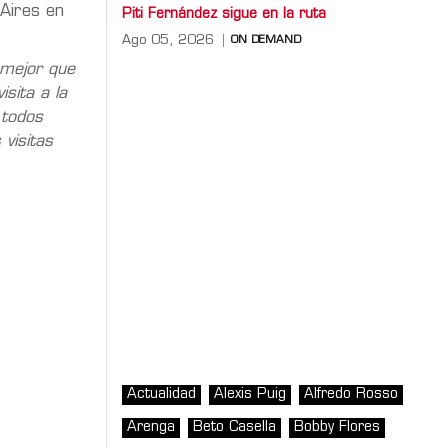
 Aires en
Piti Fernández sigue en la ruta
Ago 05, 2026
ON DEMAND
 mejor que
sita a la
 todos
visitas
Actualidad
Alexis Puig
Alfredo Rosso
Arenga
Beto Casella
Bobby Flores