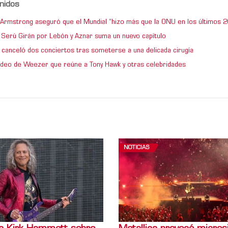
nidos
e Armstrong aseguró que el Mundial “hizo más que la ONU en los últimos 2
de Serú Girán por Lebón y Aznar suma un nuevo capítulo
 canceló dos conciertos tras someterse a una delicada cirugía
video de Weezer que reúne a Tony Hawk y otras celebridades
NOTICIAS