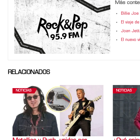
Más conte
Billie Jo
El viaje 
Joan Jett
El nuevo 
RELACIONADOS
NOTICIAS
NOTICIAS