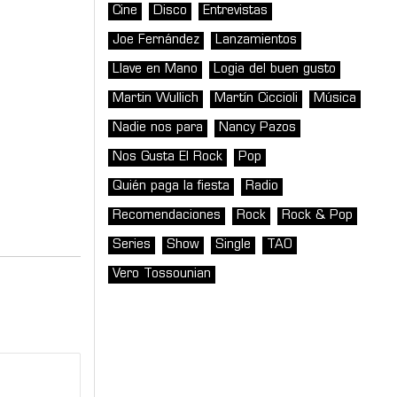
Cine
Disco
Entrevistas
Joe Fernández
Lanzamientos
Llave en Mano
Logia del buen gusto
Martin Wullich
Martín Ciccioli
Música
Nadie nos para
Nancy Pazos
Nos Gusta El Rock
Pop
Quién paga la fiesta
Radio
Recomendaciones
Rock
Rock & Pop
Series
Show
Single
TAO
Vero Tossounian