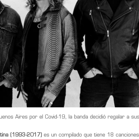
enos Aires por el Covid-19, la banda decidió regalar a su
entina (1993-2017)
es un compilado que tiene 18 canciones