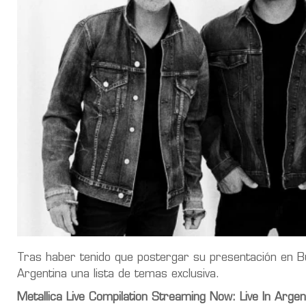
Tras haber tenido que postergar su presentación en Bu
Argentina una lista de temas exclusiva.
Metallica Live Compilation Streaming Now: Live In Arg