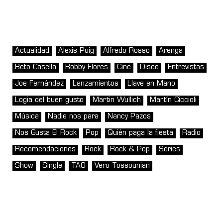
Actualidad
Alexis Puig
Alfredo Rosso
Arenga
Beto Casella
Bobby Flores
Cine
Disco
Entrevistas
Joe Fernández
Lanzamientos
Llave en Mano
Logia del buen gusto
Martin Wullich
Martín Ciccioli
Música
Nadie nos para
Nancy Pazos
Nos Gusta El Rock
Pop
Quién paga la fiesta
Radio
Recomendaciones
Rock
Rock & Pop
Series
Show
Single
TAO
Vero Tossounian