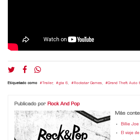
Etiquetado como
Trailer
,
gta 6
,
Rockstar Games
,
Grand Theft Auto 
Publicado por
Rock And Pop
Más conte
Billie Jo
El viaje 