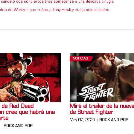
 canceló dos conciertos tras someterse a una delicada cirugía
video de Weezer que reúne a Tony Hawk y otras celebridades
NOTICIAS
r de Red Dead
Mirá el trailer de la nueva
n cree que habrá una
de Street Fighter
arte
May 07, 2025
ROCK AND POP
ROCK AND POP