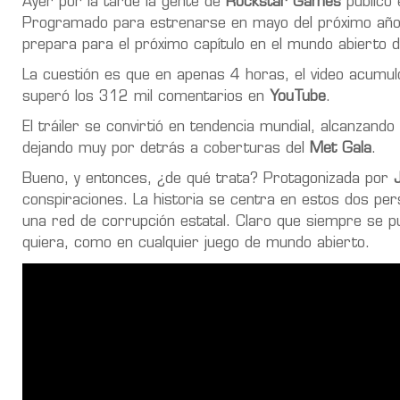
Ayer por la tarde la gente de
Rockstar Games
publicó 
Programado para estrenarse en mayo del próximo año,
prepara para el próximo capítulo en el mundo abierto 
La cuestión es que en apenas 4 horas, el video acumuló
superó los 312 mil comentarios en
YouTube
.
El tráiler se convirtió en tendencia mundial, alcanzand
dejando muy por detrás a coberturas del
Met Gala
.
Bueno, y entonces, ¿de qué trata? Protagonizada por
conspiraciones. La historia se centra en estos dos pers
una red de corrupción estatal. Claro que siempre se 
quiera, como en cualquier juego de mundo abierto.