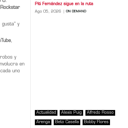
o 6
.
Piti Fernández sigue en la ruta
e
Rockstar
Ago 05, 2026
ON DEMAND
 gusta" y
uTube
,
robos y
involucra en
 cada uno
Actualidad
Alexis Puig
Alfredo Rosso
Arenga
Beto Casella
Bobby Flores