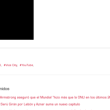
6
,
Vice City
,
YouTube
,
nidos
e Armstrong aseguró que el Mundial “hizo más que la ONU en los últimos 2
de Serú Girán por Lebón y Aznar suma un nuevo capítulo