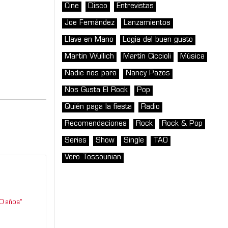
Cine
Disco
Entrevistas
Joe Fernández
Lanzamientos
Llave en Mano
Logia del buen gusto
Martin Wullich
Martín Ciccioli
Música
Nadie nos para
Nancy Pazos
Nos Gusta El Rock
Pop
Quién paga la fiesta
Radio
Recomendaciones
Rock
Rock & Pop
Series
Show
Single
TAO
Vero Tossounian
0 años”