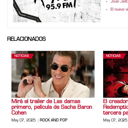
Joan Jett
El nuevo 
RELACIONADOS
NOTICIAS
NOTICIAS
Mirá el trailer de Las damas
El creado
primero, película de Sacha Baron
Redemptio
Cohen
tercera p
May 07, 2025
ROCK AND POP
May 07, 2025