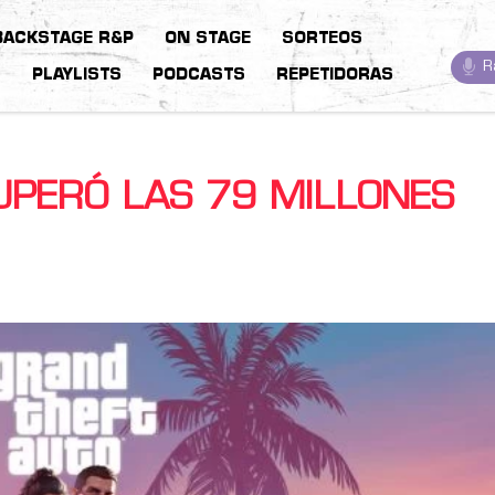
BACKSTAGE R&P
ON STAGE
SORTEOS
R
S
PLAYLISTS
PODCASTS
REPETIDORAS
SUPERÓ LAS 79 MILLONES