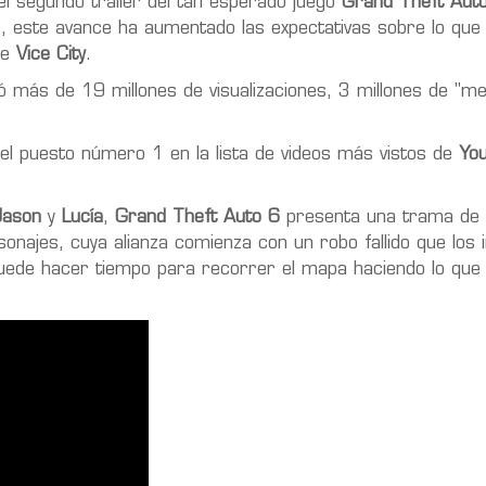
el segundo tráiler del tan esperado juego
Grand Theft Aut
 este avance ha aumentado las expectativas sobre lo qu
de
Vice City
.
 más de 19 millones de visualizaciones, 3 millones de "me
o el puesto número 1 en la lista de videos más vistos de
Yo
Jason
y
Lucía
,
Grand Theft Auto 6
presenta una trama de 
onajes, cuya alianza comienza con un robo fallido que los 
puede hacer tiempo para recorrer el mapa haciendo lo que