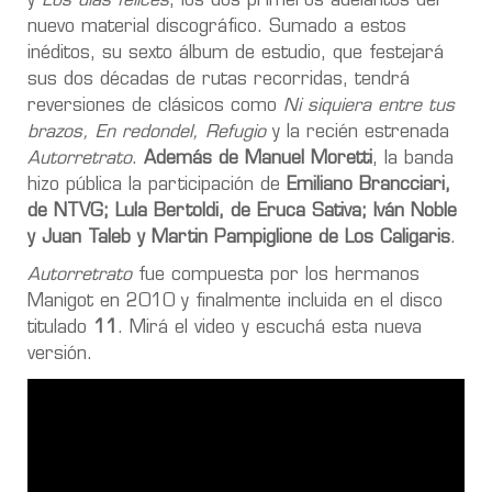
y
Los días felices
, los dos primeros adelantos del
nuevo material discográfico. Sumado a estos
inéditos, su sexto álbum de estudio, que festejará
sus dos décadas de rutas recorridas, tendrá
reversiones de clásicos como
Ni siquiera entre tus
brazos, En redondel, Refugio
y la recién estrenada
Autorretrato
.
Además de Manuel Moretti
, la banda
hizo pública la participación de
Emiliano Brancciari,
de NTVG; Lula Bertoldi, de Eruca Sativa; Iván Noble
y Juan Taleb y Martin Pampiglione de Los Caligaris
.
Autorretrato
fue compuesta por los hermanos
Manigot en 2010 y finalmente incluida en el disco
titulado
11
. Mirá el video y escuchá esta nueva
versión.