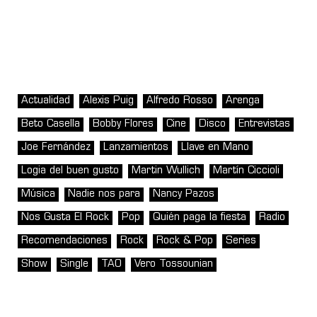
Actualidad
Alexis Puig
Alfredo Rosso
Arenga
Beto Casella
Bobby Flores
Cine
Disco
Entrevistas
Joe Fernández
Lanzamientos
Llave en Mano
Logia del buen gusto
Martin Wullich
Martín Ciccioli
Música
Nadie nos para
Nancy Pazos
Nos Gusta El Rock
Pop
Quién paga la fiesta
Radio
Recomendaciones
Rock
Rock & Pop
Series
Show
Single
TAO
Vero Tossounian