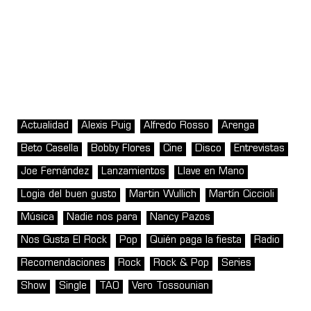
Actualidad
Alexis Puig
Alfredo Rosso
Arenga
Beto Casella
Bobby Flores
Cine
Disco
Entrevistas
Joe Fernández
Lanzamientos
Llave en Mano
Logia del buen gusto
Martin Wullich
Martín Ciccioli
Música
Nadie nos para
Nancy Pazos
Nos Gusta El Rock
Pop
Quién paga la fiesta
Radio
Recomendaciones
Rock
Rock & Pop
Series
Show
Single
TAO
Vero Tossounian