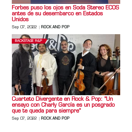
Forbes puso los ojos en Soda Stereo ECOS
antes de su desembarco en Estados
Unidos
Sep 07, 2022
ROCK AND POP
BACKSTAGE R&P
Cuarteto Divergente en Rock & Pop: "Un
ensayo con Charly García es un posgrado
que te queda para siempre"
Sep 07, 2022
ROCK AND POP