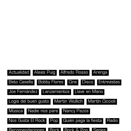
Actualidad
Alexis Puig
Alfredo Rosso
Arenga
Beto Casella
Bobby Flores
Cine
Disco
Entrevistas
Joe Fernández
Lanzamientos
Llave en Mano
Logia del buen gusto
Martin Wullich
Martín Ciccioli
Música
Nadie nos para
Nancy Pazos
Nos Gusta El Rock
Pop
Quién paga la fiesta
Radio
Recomendaciones
Rock
Rock & Pop
Series