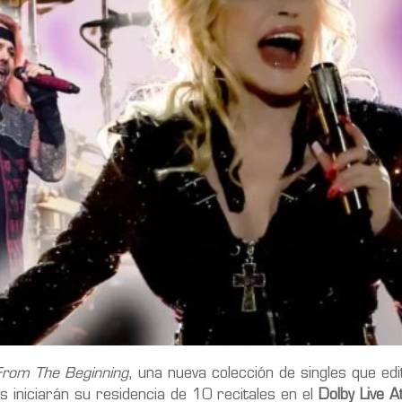
From The Beginning
, una nueva colección de singles que ed
s iniciarán su residencia de 10 recitales en el
Dolby Live A