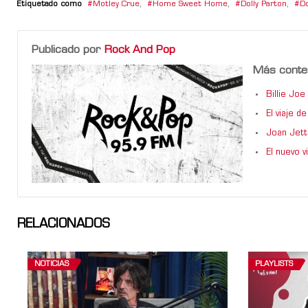
Etiquetado como
Motley Crue
,
Home Sweet Home
,
Dolly Parton
,
D
Publicado por
Rock And Pop
Más conte
Billie Jo
El viaje 
Joan Jett
El nuevo 
RELACIONADOS
NOTICIAS
PLAYLISTS