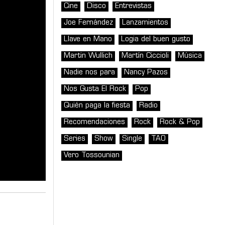
Cine
Disco
Entrevistas
Joe Fernández
Lanzamientos
Llave en Mano
Logia del buen gusto
Martin Wullich
Martín Ciccioli
Música
Nadie nos para
Nancy Pazos
Nos Gusta El Rock
Pop
Quién paga la fiesta
Radio
Recomendaciones
Rock
Rock & Pop
Series
Show
Single
TAO
Vero Tossounian