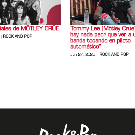
ciales de MÖTLEY CRÜE
Tommy Lee (Mötley Crüe)
hay nada peor que ver a 
ROCK AND POP
banda tocando en piloto
automático”
Jun 27, 2025
ROCK AND POP