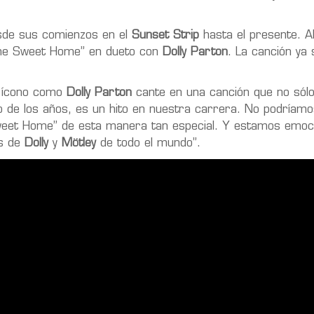
sde sus comienzos en el
Sunset Strip
hasta el presente. A
ome Sweet Home” en dueto con
Dolly Parton
. La canción ya 
n ícono como
Dolly Parton
cante en una canción que no sólo 
go de los años, es un hito en nuestra carrera. No podríam
Sweet Home” de esta manera tan especial. Y estamos emoc
ns de
Dolly
y
Mötley
de todo el mundo”.