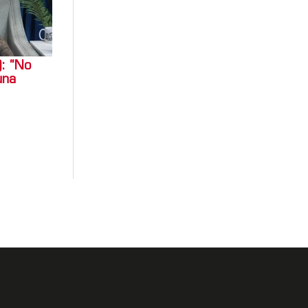
: “No
una