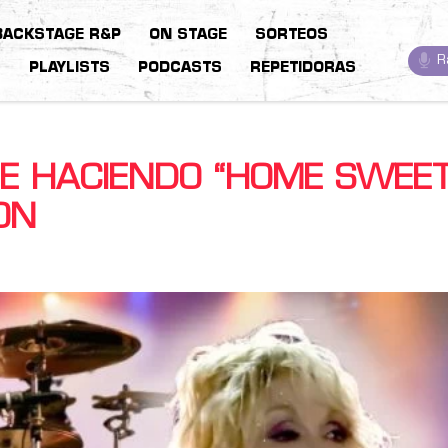
BACKSTAGE R&P
ON STAGE
SORTEOS
R
S
PLAYLISTS
PODCASTS
REPETIDORAS
E HACIENDO “HOME SWEE
ON