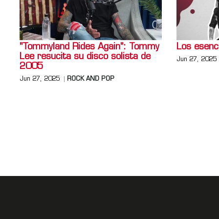
"Tommyland Rides Again": Tommy
Los esen
Lee resucita su disco solista de
Jun 27, 2025
2005
Jun 27, 2025
ROCK AND POP