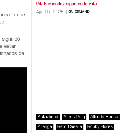
Piti Fernández sigue en la ruta
Ago 05, 2026
ON DEMAND
hora lo que
se
significó
os estar
ionados de
Actualidad
Alexis Puig
Alfredo Rosso
Arenga
Beto Casella
Bobby Flores