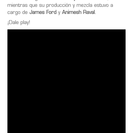
mientras que su producción y mezcla estuvo a
cargo de
James Ford
y
Animesh Raval
.
¡Dale play!