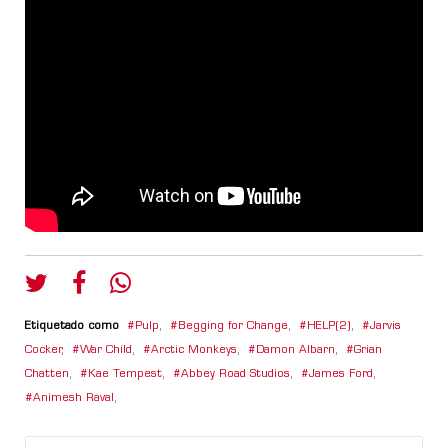
Etiquetado como
Pulp
,
Begging for Change
,
HELP(2)
,
Jarvis
Cocker
,
War Child
,
Arctic Monkeys
,
Damon Albarn
,
Grian
Chatten
,
Kae Tempest
,
Abbey Road Studios
,
James Ford
,
Animesh Raval
,