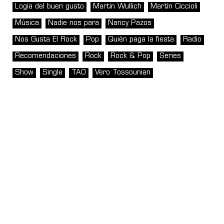
Logia del buen gusto
Martin Wullich
Martín Ciccioli
Música
Nadie nos para
Nancy Pazos
Nos Gusta El Rock
Pop
Quién paga la fiesta
Radio
Recomendaciones
Rock
Rock & Pop
Series
Show
Single
TAO
Vero Tossounian