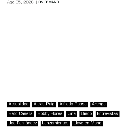
Ago 05, 2026
ON DEMAND
Actualidad
Alexis Puig
Alfredo Rosso
Arenga
Beto Casella
Bobby Flores
Cine
Disco
Entrevistas
Joe Fernández
Lanzamientos
Llave en Mano