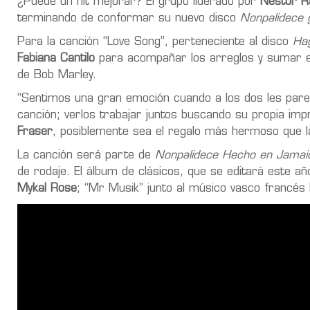
¿Puede un hit mejorar? El grupo liderado por
Néstor R
terminando de conformar su nuevo disco
Nonpalidece 
Para la canción “Love Song”, perteneciente al disco
Hag
Fabiana Cantilo
para acompañar los arreglos y sumar 
de Bob Marley.
“Sentimos una gran emoción cuando a los dos les pare
canción; verlos trabajar juntos buscando su propia imp
Fraser
,
posiblemente sea el regalo más hermoso que l
La canción será parte de
Nonpalidece Hecho en Jamai
de rodaje. El álbum de clásicos, que se editará este añ
Mykal Rose
; “Mr Musik” junto al músico vasco francés