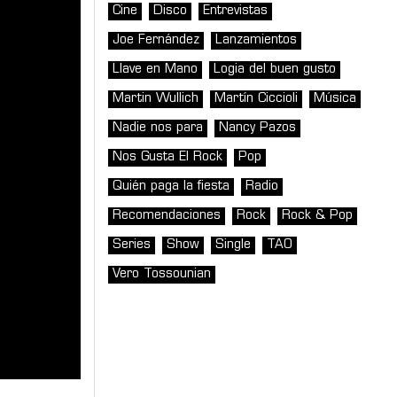
Cine
Disco
Entrevistas
Joe Fernández
Lanzamientos
Llave en Mano
Logia del buen gusto
Martin Wullich
Martín Ciccioli
Música
Nadie nos para
Nancy Pazos
Nos Gusta El Rock
Pop
Quién paga la fiesta
Radio
Recomendaciones
Rock
Rock & Pop
Series
Show
Single
TAO
Vero Tossounian