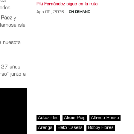
stá
Piti Fernández sigue en la ruta
rados.
Ago 05, 2026
ON DEMAND
o Páez
y
famosa isla
e nuestra
a 27 años
rso” junto a
Actualidad
Alexis Puig
Alfredo Rosso
Arenga
Beto Casella
Bobby Flores