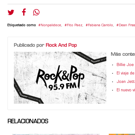
Etiquetado como
Nonpalidece
,
Fito Paez
,
Fabiana Cantilo
,
Dean Fras
Publicado por
Rock And Pop
Más conte
Billie Jo
El viaje 
Joan Jett
El nuevo 
RELACIONADOS