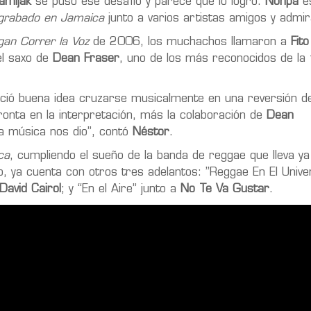
amljak
se puso ése desafío y parece que lo logró.
Nonpa
e
grabado en Jamaica
junto a varios artistas amigos y admi
an Correr la Voz
de 2006, los muchachos llamaron a
Fit
el saxo de
Dean Fraser
, uno de los más reconocidos de la 
ció buena idea cruzarse musicalmente en una reversión d
ronta en la interpretación, más la colaboración de
Dean
a música nos dio”, contó
Néstor
.
ca
, cumpliendo el sueño de la banda de reggae que lleva y
o, ya cuenta con otros tres adelantos: ”Reggae En El Unive
David Cairol
; y “En el Aire” junto a
No Te Va Gustar
.