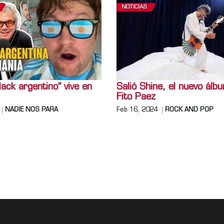
NOTICIAS
lack argentino" vive en
Salió Shine, el nuevo álb
Fito Paez
NADIE NOS PARA
Feb 16, 2024
ROCK AND POP