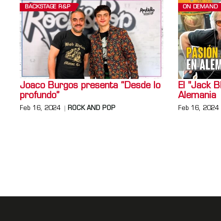
BACKSTAGE R&P
ON DEMAND
Joaco Burgos presenta “Desde lo
El "Jack B
profundo”
Alemania
Feb 16, 2024
ROCK AND POP
Feb 16, 2024