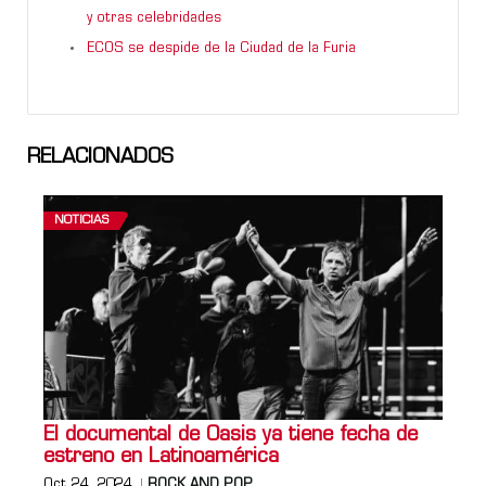
y otras celebridades
ECOS se despide de la Ciudad de la Furia
RELACIONADOS
NOTICIAS
El documental de Oasis ya tiene fecha de
estreno en Latinoamérica
Oct 24, 2024
ROCK AND POP