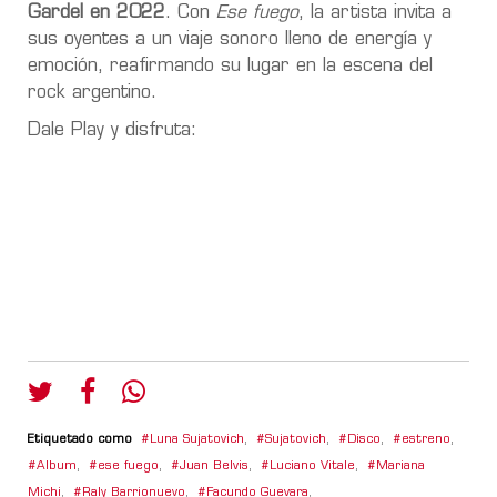
Gardel en 2022
. Con
Ese fuego
, la artista invita a
sus oyentes a un viaje sonoro lleno de energía y
emoción, reafirmando su lugar en la escena del
rock argentino.
Dale Play y disfruta:
Etiquetado como
Luna Sujatovich
,
Sujatovich
,
Disco
,
estreno
,
Album
,
ese fuego
,
Juan Belvis
,
Luciano Vitale
,
Mariana
Michi
,
Raly Barrionuevo
,
Facundo Guevara
,