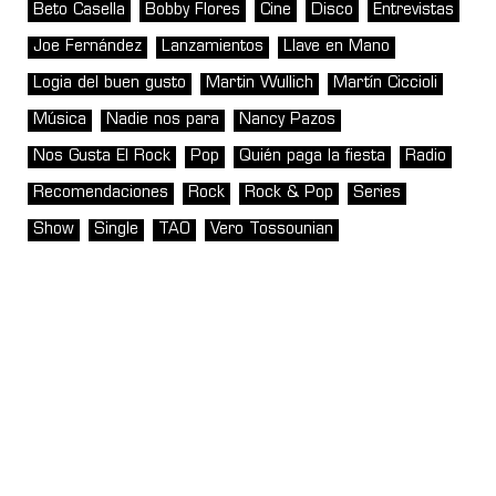
Beto Casella
Bobby Flores
Cine
Disco
Entrevistas
Joe Fernández
Lanzamientos
Llave en Mano
Logia del buen gusto
Martin Wullich
Martín Ciccioli
Música
Nadie nos para
Nancy Pazos
Nos Gusta El Rock
Pop
Quién paga la fiesta
Radio
Recomendaciones
Rock
Rock & Pop
Series
Show
Single
TAO
Vero Tossounian