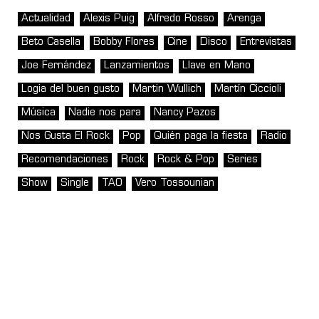
Actualidad
Alexis Puig
Alfredo Rosso
Arenga
Beto Casella
Bobby Flores
Cine
Disco
Entrevistas
Joe Fernández
Lanzamientos
Llave en Mano
Logia del buen gusto
Martin Wullich
Martín Ciccioli
Música
Nadie nos para
Nancy Pazos
Nos Gusta El Rock
Pop
Quién paga la fiesta
Radio
Recomendaciones
Rock
Rock & Pop
Series
Show
Single
TAO
Vero Tossounian