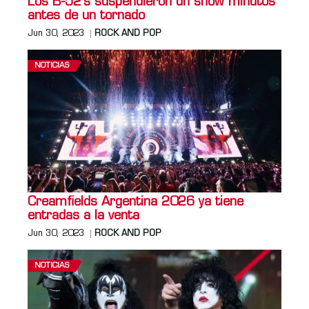
Los B-52's suspendieron un show minutos
antes de un tornado
Jun 30, 2023
ROCK AND POP
NOTICIAS
Creamfields Argentina 2026 ya tiene
entradas a la venta
Jun 30, 2023
ROCK AND POP
NOTICIAS