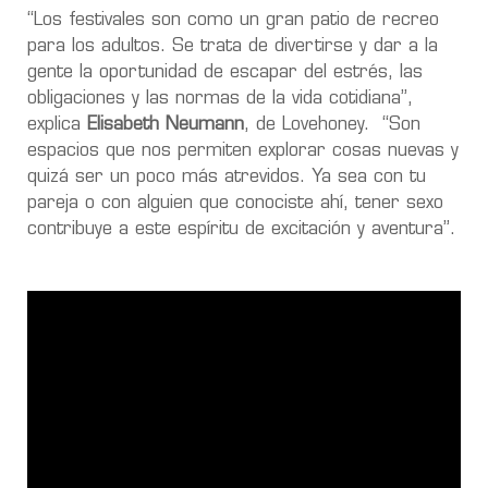
“Los festivales son como un gran patio de recreo
para los adultos. Se trata de divertirse y dar a la
gente la oportunidad de escapar del estrés, las
obligaciones y las normas de la vida cotidiana”,
explica
Elisabeth Neumann
, de Lovehoney.
“Son
espacios que nos permiten explorar cosas nuevas y
quizá ser un poco más atrevidos. Ya sea con tu
pareja o con alguien que conociste ahí, tener sexo
contribuye a este espíritu de excitación y aventura”.