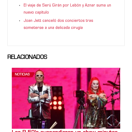
El viaje de Serú Girán por Lebón y Aznar suma un
nuevo capítulo
Joan Jett canceló dos conciertos tras
someterse a una delicada cirugía
RELACIONADOS
NOTICIAS