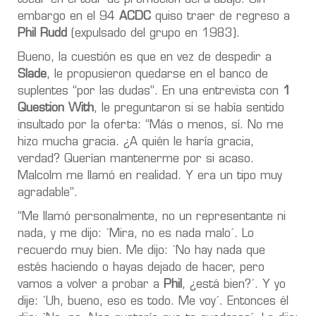
embargo en el 94
ACDC
quiso traer de regreso a
Phil Rudd
(expulsado del grupo en 1983).
Bueno, la cuestión es que en vez de despedir a
Slade
, le propusieron quedarse en el banco de
suplentes “por las dudas”. En una entrevista con
1
Question With
, le preguntaron si se había sentido
insultado por la oferta: “Más o menos, sí. No me
hizo mucha gracia. ¿A quién le haría gracia,
verdad? Querían mantenerme por si acaso.
Malcolm me llamó en realidad. Y era un tipo muy
agradable”.
“Me llamó personalmente, no un representante ni
nada, y me dijo: `Mira, no es nada malo´. Lo
recuerdo muy bien. Me dijo: `No hay nada que
estés haciendo o hayas dejado de hacer, pero
vamos a volver a probar a
Phil
, ¿está bien?´. Y yo
dije: `Uh, bueno, eso es todo. Me voy´. Entonces él