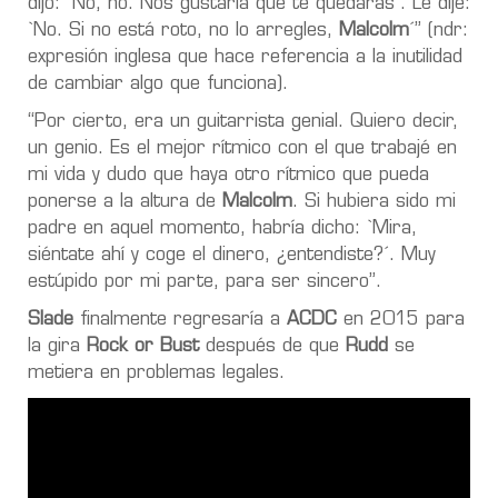
dijo: `No, no. Nos gustaría que te quedaras´. Le dije:
`No. Si no está roto, no lo arregles,
Malcolm
´” (ndr:
expresión inglesa que hace referencia a la inutilidad
de cambiar algo que funciona).
“Por cierto, era un guitarrista genial. Quiero decir,
un genio. Es el mejor rítmico con el que trabajé en
mi vida y dudo que haya otro rítmico que pueda
ponerse a la altura de
Malcolm
. Si hubiera sido mi
padre en aquel momento, habría dicho: `Mira,
siéntate ahí y coge el dinero, ¿entendiste?´. Muy
estúpido por mi parte, para ser sincero”.
Slade
finalmente regresaría a
ACDC
en 2015 para
la gira
Rock or Bust
después de que
Rudd
se
metiera en problemas legales.