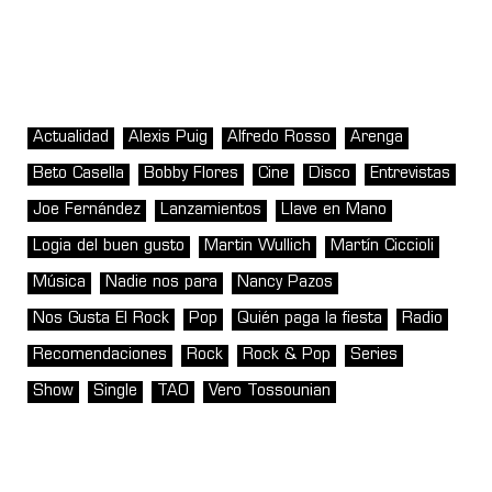
Actualidad
Alexis Puig
Alfredo Rosso
Arenga
Beto Casella
Bobby Flores
Cine
Disco
Entrevistas
Joe Fernández
Lanzamientos
Llave en Mano
Logia del buen gusto
Martin Wullich
Martín Ciccioli
Música
Nadie nos para
Nancy Pazos
Nos Gusta El Rock
Pop
Quién paga la fiesta
Radio
Recomendaciones
Rock
Rock & Pop
Series
Show
Single
TAO
Vero Tossounian