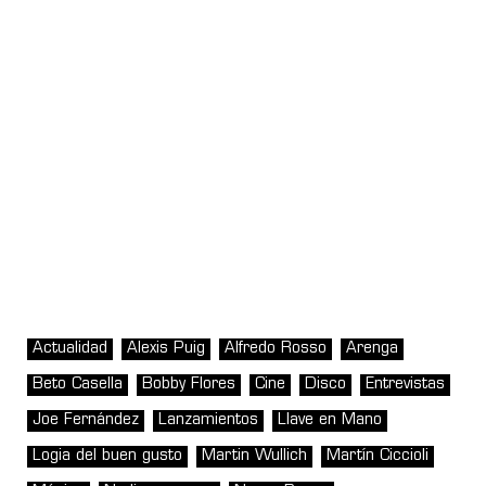
Actualidad
Alexis Puig
Alfredo Rosso
Arenga
Beto Casella
Bobby Flores
Cine
Disco
Entrevistas
Joe Fernández
Lanzamientos
Llave en Mano
Logia del buen gusto
Martin Wullich
Martín Ciccioli