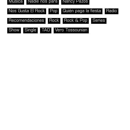
Música
Nadie nos para
Nancy Pazos
Nos Gusta El Rock
Pop
Quién paga la fiesta
Radio
Recomendaciones
Rock
Rock & Pop
Series
Show
Single
TAO
Vero Tossounian