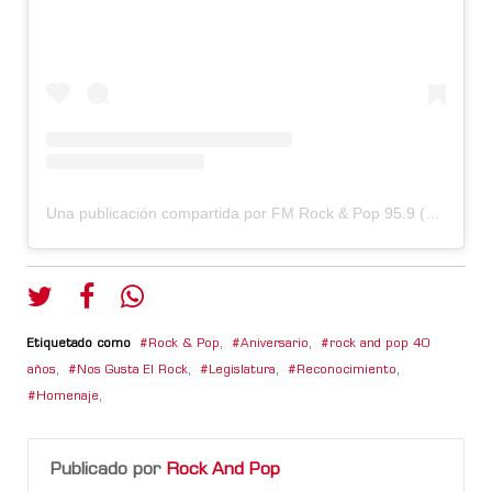
Una publicación compartida por FM Rock & Pop 95.9 (@fmrockandpop959)
Etiquetado como
Rock & Pop
,
Aniversario
,
rock and pop 40
años
,
Nos Gusta El Rock
,
Legislatura
,
Reconocimiento
,
Homenaje
,
Publicado por
Rock And Pop