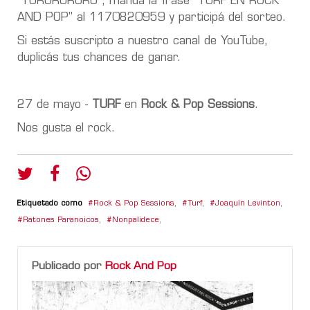
"TURURURURU", mandá la frase "TURF EN ROCK
AND POP" al 1170820959 y participá del sorteo.
Si estás suscripto a nuestro canal de YouTube,
duplicás tus chances de ganar.
27 de mayo -
TURF
en
Rock & Pop Sessions
.
Nos gusta el rock.
Etiquetado como
Rock & Pop Sessions
,
Turf
,
Joaquín Levinton
,
Ratones Paranoicos
,
Nonpalidece
,
Publicado por
Rock And Pop