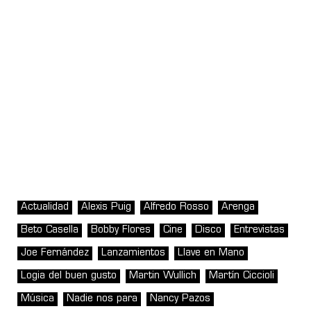
Actualidad
Alexis Puig
Alfredo Rosso
Arenga
Beto Casella
Bobby Flores
Cine
Disco
Entrevistas
Joe Fernández
Lanzamientos
Llave en Mano
Logia del buen gusto
Martin Wullich
Martín Ciccioli
Música
Nadie nos para
Nancy Pazos