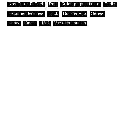
Nos Gusta El Rock
Pop
Quién paga la fiesta
Radio
Recomendaciones
Rock
Rock & Pop
Series
Show
Single
TAO
Vero Tossounian