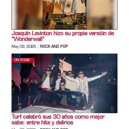
Joaquín Levinton hizo su propia versión de
“Wonderwall”
May 09, 2025
ROCK AND POP
ON STAGE
Turf celebró sus 30 años como mejor
sabe: entre hits y delirios