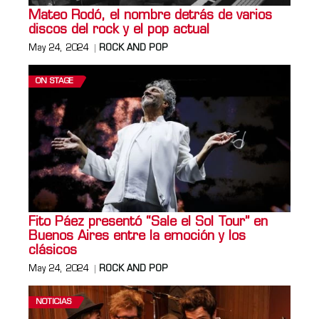
Mateo Rodó, el nombre detrás de varios
discos del rock y el pop actual
May 24, 2024
ROCK AND POP
ON STAGE
Fito Páez presentó “Sale el Sol Tour” en
Buenos Aires entre la emoción y los
clásicos
May 24, 2024
ROCK AND POP
NOTICIAS