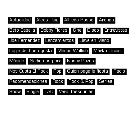
Actualidad
Alexis Puig
Alfredo Rosso
Arenga
Beto Casella
Bobby Flores
Cine
Disco
Entrevistas
Joe Fernández
Lanzamientos
Llave en Mano
Logia del buen gusto
Martin Wullich
Martín Ciccioli
Música
Nadie nos para
Nancy Pazos
Nos Gusta El Rock
Pop
Quién paga la fiesta
Radio
Recomendaciones
Rock
Rock & Pop
Series
Show
Single
TAO
Vero Tossounian