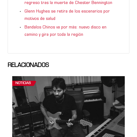
regreso tras la muerte de Chester Bennington
Glenn Hughes se retira de los escenarios por
motivos de salud
Bandalos Chinos va por más: nuevo disco en
camino y gira por toda la región
RELACIONADOS
NOTICIAS