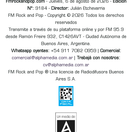
Fmrockandpop.com
- Jueves, 6 de agosto de 2026 -
Edición
Nº:
9184 -
Director:
Julián Etchevarria
FM Rock and Pop - Copyright © 2026 Todos los derechos
reservados
Transmite a través de su plataforma online y por FM 95.9
desde Ramón Freire 932, C1426AVT - Ciudad Autónoma de
Buenos Aires, Argentina.
Whatsapp oyentes:
+54 911 7082 0959 |
Comercial:
comercial@alphamedia.com.ar
|
Trabajá con nosotros:
cv@alphamedia.com.ar
FM Rock and Pop ® Una licencia de Radiodifusora Buenos
Aires S.A.