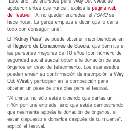
"
Este año, las entradas para
Way Out West
se
agotaron antes que nunca
", explica la
página web
del festival
. "
Al no quedar entradas, el
FOMO
se
hace notar. La gente empieza a decir que lo daría
todo por conseguir una”.
El "
Kidney Pass
" se puede obtener
inscribiéndose en
el
Registro de Donaciones
de Suecia
, que permite a
las
personas mayores de 18 años
(con
número de
seguridad social sueca
)
optar a la donación de sus
órganos en caso de fallecimiento
. Los interesados
pueden
enviar su confirmación de inscripción
a
Way
Out West
y
participar en la competición
para
obtener un
pase de tres días
para el festival.
"Al unirte, no sólo estás diciendo que darías un
riñón por una entrada, sino que estás
demostrando
que realmente apoyás la donación de órganos, al
estar dispuesto a donarlos después de tu muerte
",
explicó el festival.