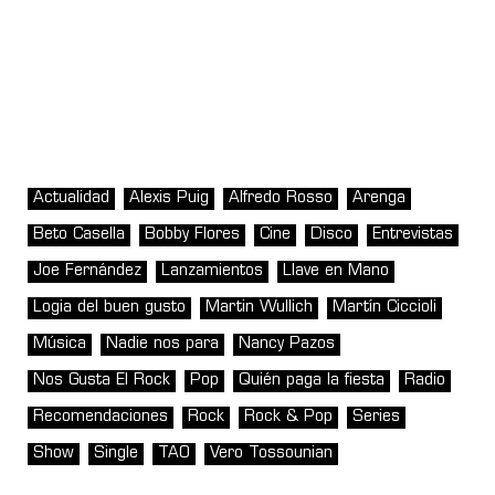
Actualidad
Alexis Puig
Alfredo Rosso
Arenga
Beto Casella
Bobby Flores
Cine
Disco
Entrevistas
Joe Fernández
Lanzamientos
Llave en Mano
Logia del buen gusto
Martin Wullich
Martín Ciccioli
Música
Nadie nos para
Nancy Pazos
Nos Gusta El Rock
Pop
Quién paga la fiesta
Radio
Recomendaciones
Rock
Rock & Pop
Series
Show
Single
TAO
Vero Tossounian