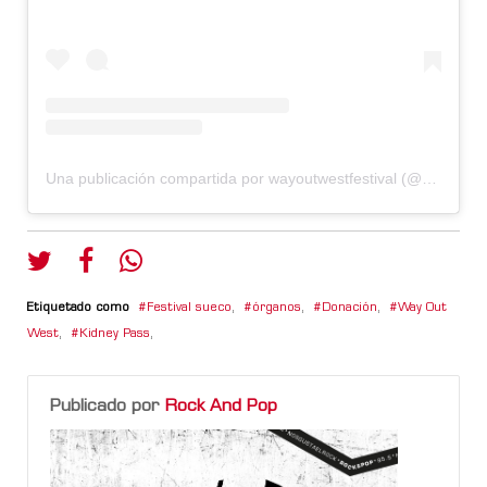
Una publicación compartida por wayoutwestfestival (@wayoutwestfestival)
Etiquetado como
Festival sueco
,
órganos
,
Donación
,
Way Out
West
,
Kidney Pass
,
Publicado por
Rock And Pop