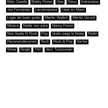
Beto Casella
Bobby Flores
Cine
Disco
Entrevistas
Joe Fernández
Lanzamientos
Llave en Mano
Logia del buen gusto
Martin Wullich
Martín Ciccioli
Música
Nadie nos para
Nancy Pazos
Nos Gusta El Rock
Pop
Quién paga la fiesta
Radio
Recomendaciones
Rock
Rock & Pop
Series
Show
Single
TAO
Vero Tossounian