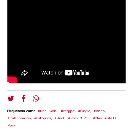
Etiquetado como
Fidel Nadal
,
reggae
,
Single
,
Video
,
Colaboración
,
Estrenos
,
Rock
,
Rock & Pop
,
Nos Gusta El
Rock
,