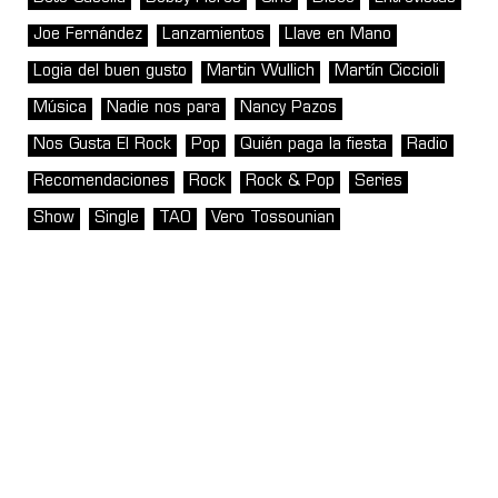
Joe Fernández
Lanzamientos
Llave en Mano
Logia del buen gusto
Martin Wullich
Martín Ciccioli
Música
Nadie nos para
Nancy Pazos
Nos Gusta El Rock
Pop
Quién paga la fiesta
Radio
Recomendaciones
Rock
Rock & Pop
Series
Show
Single
TAO
Vero Tossounian