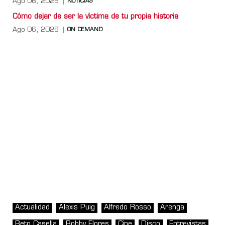
Ago 06, 2026
NOTICIAS
Cómo dejar de ser la víctima de tu propia historia
Ago 06, 2026
ON DEMAND
Actualidad
Alexis Puig
Alfredo Rosso
Arenga
Beto Casella
Bobby Flores
Cine
Disco
Entrevistas