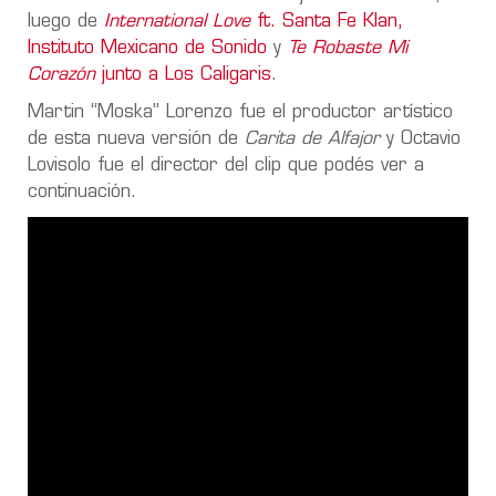
luego de
International Love
ft. Santa Fe Klan,
Instituto Mexicano de Sonido
y
Te Robaste Mi
Corazón
junto a Los Caligaris
.
Martin “Moska” Lorenzo fue el productor artístico
de esta nueva versión de
Carita de Alfajor
y Octavio
Lovisolo fue el director del clip que podés ver a
continuación.