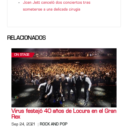
Joan Jett canceló dos conciertos tras
someterse a una delicada cirugía
RELACIONADOS
ON STAGE
Virus festejó 40 años de Locura en el Gran
Rex
Sep 24, 2021
ROCK AND POP