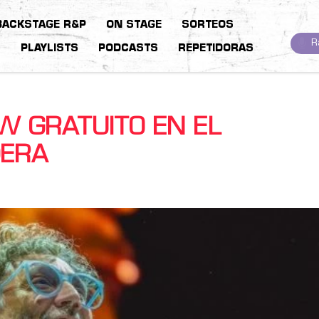
BACKSTAGE R&P
ON STAGE
SORTEOS
R
S
PLAYLISTS
PODCASTS
REPETIDORAS
W GRATUITO EN EL
DERA