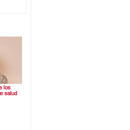
e los
e salud