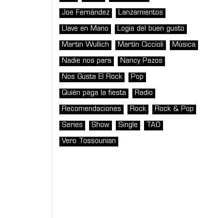
Joe Fernández
Lanzamientos
Llave en Mano
Logia del buen gusto
Martin Wullich
Martín Ciccioli
Música
Nadie nos para
Nancy Pazos
Nos Gusta El Rock
Pop
Quién paga la fiesta
Radio
Recomendaciones
Rock
Rock & Pop
Series
Show
Single
TAO
Vero Tossounian