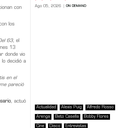
Ago 05, 2026
ON DEMAND
cionan con
con los
Del 63
, el
ernes 13
ar donde vio
lo decidió a
is en el
 me pareció
sario
, actuó
Actualidad
Alexis Puig
Alfredo Rosso
Arenga
Beto Casella
Bobby Flores
Cine
Disco
Entrevistas