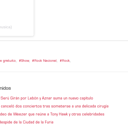
musica)
w gratuito
,
Show
,
Rock Nacional
,
Rock
,
nidos
de Serú Girán por Lebón y Aznar suma un nuevo capítulo
 canceló dos conciertos tras someterse a una delicada cirugía
video de Weezer que reúne a Tony Hawk y otras celebridades
espide de la Ciudad de la Furia