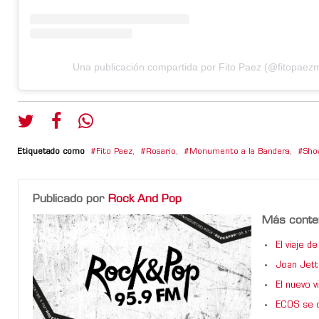
Una publicación compartida por Fito Paez (@fitopaez
Etiquetado como
Fito Paez
,
Rosario
,
Monumento a la Bandera
,
Sho
Publicado por
Rock And Pop
Más conte
El viaje 
Joan Jett
El nuevo 
ECOS se d