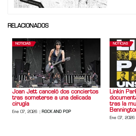
RELACIONADOS
NOTICIAS
NOTICIAS
Joan Jett canceló dos conciertos
Linkin Par
tras someterse a una delicada
documenta
cirugía
tras la m
Benningto
Ene 07, 2026
ROCK AND POP
Ene 07, 2026