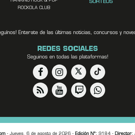
RANKING ROCK & POP
SORTEOS
ROCKOLA CLUB
eguínos! Enterate de las últimas noticias, concursos y no
REDES SOCIALES
Seguinos en todas las plataformas!
com
- Jueves, 6 de agosto de 2026 -
Edición Nº:
9184 -
Director:
J