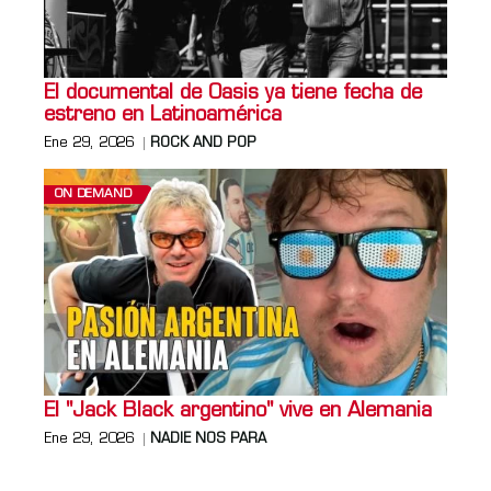
El documental de Oasis ya tiene fecha de
estreno en Latinoamérica
Ene 29, 2026
ROCK AND POP
ON DEMAND
El "Jack Black argentino" vive en Alemania
Ene 29, 2026
NADIE NOS PARA