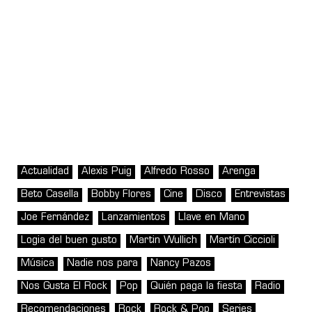
Actualidad
Alexis Puig
Alfredo Rosso
Arenga
Beto Casella
Bobby Flores
Cine
Disco
Entrevistas
Joe Fernández
Lanzamientos
Llave en Mano
Logia del buen gusto
Martin Wullich
Martín Ciccioli
Música
Nadie nos para
Nancy Pazos
Nos Gusta El Rock
Pop
Quién paga la fiesta
Radio
Recomendaciones
Rock
Rock & Pop
Series