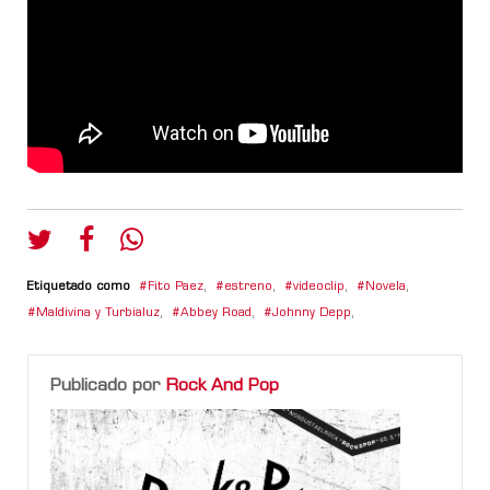
Etiquetado como
Fito Paez
,
estreno
,
videoclip
,
Novela
,
Maldivina y Turbialuz
,
Abbey Road
,
Johnny Depp
,
Publicado por
Rock And Pop