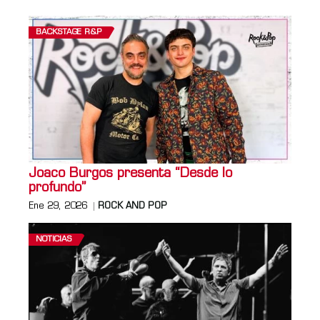
BACKSTAGE R&P
Joaco Burgos presenta “Desde lo
profundo”
Ene 29, 2026
ROCK AND POP
NOTICIAS