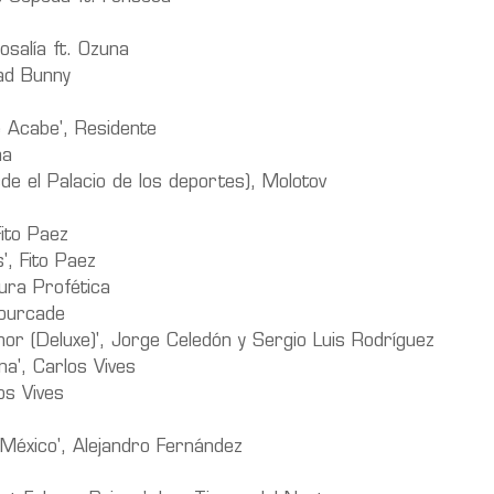
 Rosalía ft. Ozuna
Bad Bunny
 Acabe', Residente
na
de el Palacio de los deportes), Molotov
Fito Paez
', Fito Paez
tura Profética
afourcade
mor (Deluxe)', Jorge Celedón y Sergio Luis Rodríguez
na', Carlos Vives
os Vives
 México', Alejandro Fernández