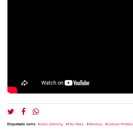
Etiquetado como
Latin Grammy
,
Fito Paez
,
Molotov
,
Cultura Proféti