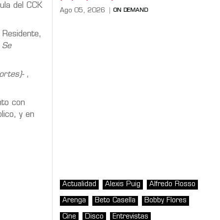
ula del CCK
Ago 05, 2026
ON DEMAND
 Residente,
 Se
ortes)-
,
nto con
lico, y en
Actualidad
Alexis Puig
Alfredo Rosso
Arenga
Beto Casella
Bobby Flores
Cine
Disco
Entrevistas