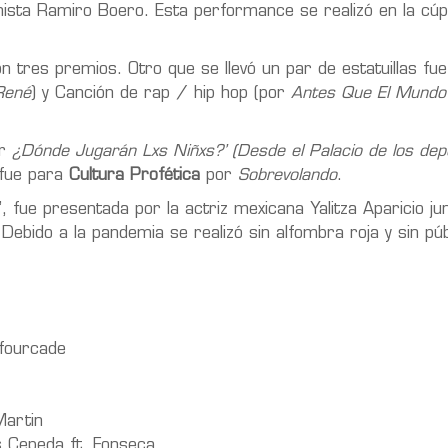
onista Ramiro Boero. Esta performance se realizó en la cúp
 tres premios. Otro que se llevó un par de estatuillas fue
René
) y Canción de rap / hip hop (por
Antes Que El Mundo
r
¿Dónde Jugarán Lxs Niñxs?’ (Desde el Palacio de los dep
 fue para
Cultura Profética
por
Sobrevolando
.
fue presentada por la actriz mexicana Yalitza Aparicio ju
ebido a la pandemia se realizó sin alfombra roja y sin púb
afourcade
Martin
s Cepeda ft. Fonseca