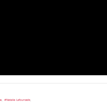
ca
,
Natalia Lafourcade
,