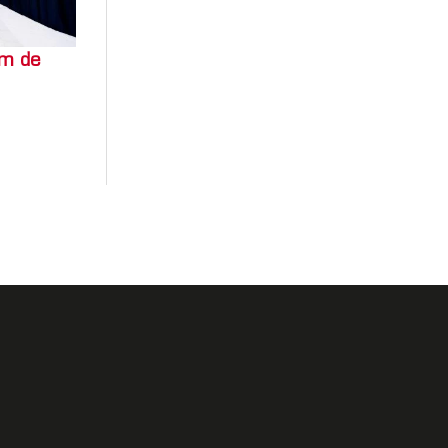
um de