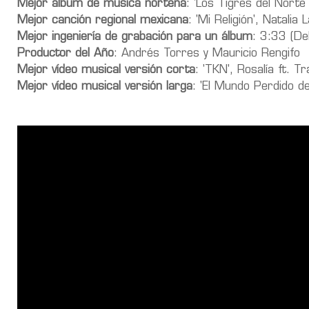
Mejor álbum de música norteña
: 'Los Tigres del Norte
Mejor canción regional mexicana
: 'Mi Religión', Natalia
Mejor ingeniería de grabación para un álbum
: 3:33 (De
Productor del Año
: Andrés Torres y Mauricio Rengifo
Mejor vídeo musical versión corta
: 'TKN', Rosalía ft. Tr
Mejor vídeo musical versión larga
: 'El Mundo Perdido d