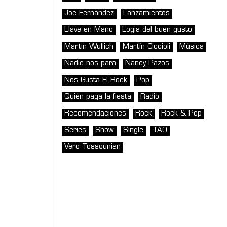
Joe Fernández
Lanzamientos
Llave en Mano
Logia del buen gusto
Martin Wullich
Martín Ciccioli
Música
Nadie nos para
Nancy Pazos
Nos Gusta El Rock
Pop
Quién paga la fiesta
Radio
Recomendaciones
Rock
Rock & Pop
Series
Show
Single
TAO
Vero Tossounian