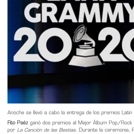
Anoche se llevó a cabo la entrega de los premios La
Fito Paéz
ganó dos premios al Mejor Álbum Pop/Rock 
por
La Canción de las Bestias
. Durante la ceremonia, 