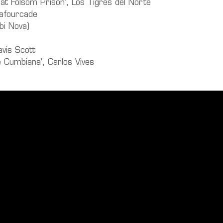
 at Folsom Prison', Los Tigres del Norte
 Lafourcade
bi Nova)
avis Scott
e Cumbiana', Carlos Vives