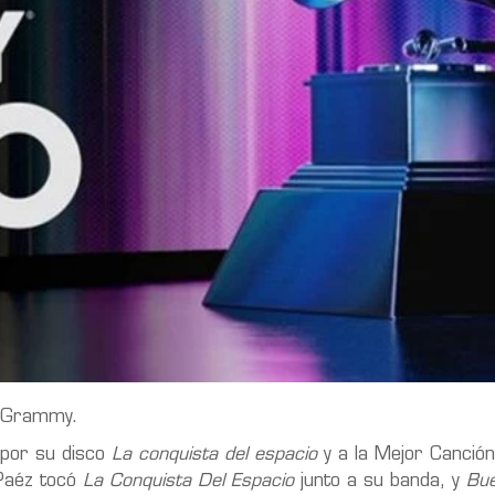
tin Grammy.
por su disco
La conquista del espacio
y a la Mejor Canció
Paéz tocó
La Conquista Del Espacio
junto a su banda, y
Bue