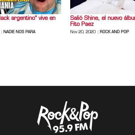
lack argentino" vive en
Salió Shine, el nuevo álb
Fito Paez
NADIE NOS PARA
Nov 20, 2020
ROCK AND POP