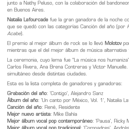
junto a Nathy Peluso, con la colaboración del bandone
en Buenos Aires.
Natalia Lafourcade
fue la gran ganadora de la noche con
que se quedó con las categorías Canción del año (por
Acabe
).
El premio al mejor álbum de rock se lo llevó
Molotov
po
mientras que el del mejor álbum de música alternativa
La ceremonia, cuyo lema fue “La música nos humaniza”, 
Carlos Rivera, Ana Brena Contreras y Víctor Manuelle. D
simultáneo desde distintas ciudades.
Esta es la lista completa de ganadores y ganadoras:
Grabación del año
: 'Contigo', Alejandro Sanz
Álbum del año
: 'Un canto por México, Vol. 1', Natalia L
Canción del año
: René, Residente
Mejor nuevo artista
: Mike Bahía
Mejor álbum vocal pop contemporáneo
: 'Pausa', Ricky 
Mejor álbum vocal pop tradicional
: 'Compadres', André