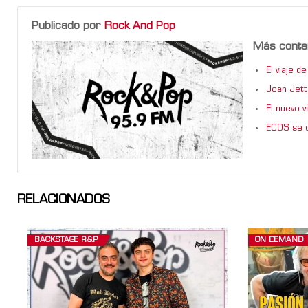
Publicado por
Rock And Pop
Más conte
El viaje 
Joan Jett
El nuevo 
ECOS se d
RELACIONADOS
BACKSTAGE R&P
ON DEMAND