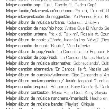
Mejor canción pop:
'Tutu', Camilo Ft. Pedro Capó
Mejor fusión/interpretación urbana
: 'Yo x ti, Tú x mí',
Mejor interpretación de reggaetón
: 'Yo Perreo Sola', 
Mejor álbum de música urbana
: 'Colores', J Balvin
Mejor canción de rap/hip hop
: 'Antes Que El Mundo Se
Mejor canción urbana
: 'Yo x ti, Tú x mí', Rosalía ft. Ozu
Mejor álbum de rock
: ¿Dónde Jugarán Lxs Niñxs?' (Des
Mejor canción de rock
: 'Biutiful', Mon Laferte
Mejor álbum de pop/rock
: 'La Conquista Del Espacio', 
Mejor canción de pop/rock
: 'La Canción De Las Bestias
Mejor álbum de música alternativa
: 'Sobrevolando', Cul
Mejor canción alternativa
: 'En Cantos', Ile ft. Natalia L
Mejor álbum de cumbia/vallenato
: 'Sigo Cantando al A
Mejor álbum contemporáneo / fusión tropical
: 'Cumbia
Mejor canción tropical
: 'Búscame', Kany García ft. Carl
Mejor álbum cantautor
: 'Mesa Para Dos', Kany García
Mejor álbum de música ranchera/mariachi
: 'Hecho en
Mejor álbum de música banda
: 'Playlist', Chiquis