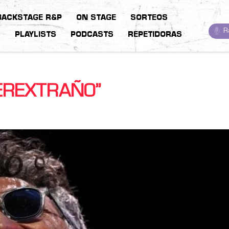
BACKSTAGE R&P
ON STAGE
SORTEOS
R
S
PLAYLISTS
PODCASTS
REPETIDORAS
PEREXTRAÑO”