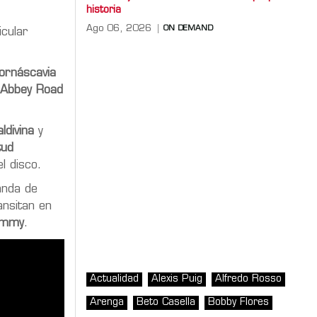
historia
Ago 06, 2026
ON DEMAND
icular
ornáscavia
Abbey Road
ldivina
y
tud
l disco.
anda de
ansitan en
immy
.
Actualidad
Alexis Puig
Alfredo Rosso
Arenga
Beto Casella
Bobby Flores