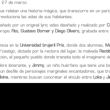
mo 27 de marzo.
e relatan una historia mágica, que transcurre en un part
revoluciona las vidas de sus habitantes.
ñado por un original lyric video diseñado y realizado por
C
propio
Fito, Gustavo Borner y Diego Olivero,
grabada entre
nicia en la
Universidad brujeril Prix
, donde dos alumnas,
Ma
astigo, dictada por la rectora del lugar, la malvada
Recti
ción
,
el pequeño pueblo donde transita todo el imaginario de
obre itinerante, y
Jimmy
, un niño huérfano que tiene una b
a un desfile de personajes marginales encantadores, que tr
ivina
, mientras buscan concretar el vínculo entre
Loka
y
J