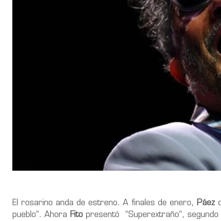
El rosarino anda de estreno. A finales de enero,
Páez
d
pueblo”. Ahora
Fito
presentó
“Superextraño”, segundo