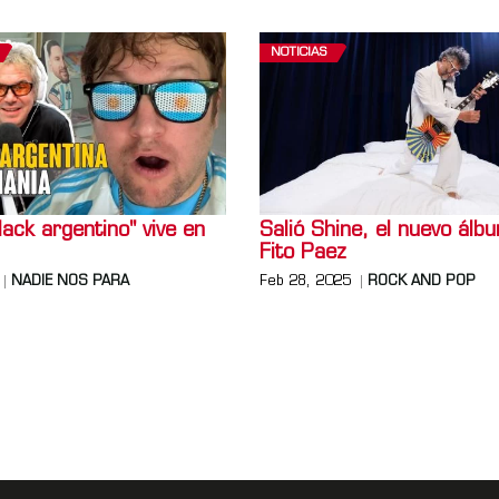
NOTICIAS
lack argentino" vive en
Salió Shine, el nuevo álb
Fito Paez
NADIE NOS PARA
Feb 28, 2025
ROCK AND POP