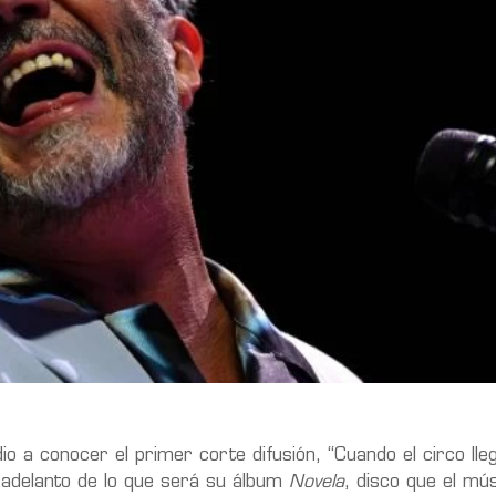
io a conocer el primer corte difusión, “Cuando el circo lleg
 adelanto de lo que será su álbum
Novela
, disco que el m