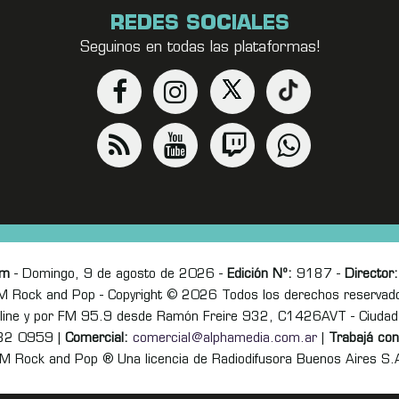
REDES SOCIALES
Seguinos en todas las plataformas!
om
- Domingo, 9 de agosto de 2026 -
Edición Nº:
9187 -
Director:
M Rock and Pop - Copyright © 2026 Todos los derechos reservad
online y por FM 95.9 desde Ramón Freire 932, C1426AVT - Ciudad
82 0959 |
Comercial:
comercial@alphamedia.com.ar
|
Trabajá con
M Rock and Pop ® Una licencia de Radiodifusora Buenos Aires S.