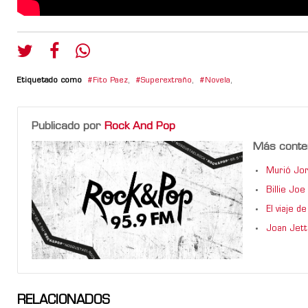
Etiquetado como
Fito Paez
,
Superextraño
,
Novela
,
Publicado por
Rock And Pop
Más conte
Murió Jor
Billie Jo
El viaje 
Joan Jett
RELACIONADOS