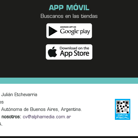
APP MÓVIL
Buscanos en las tiendas
Julián Etchevarria
os
 Autónoma de Buenos Aires, Argentina.
 nosotros:
cv@alphamedia.com.ar
A.