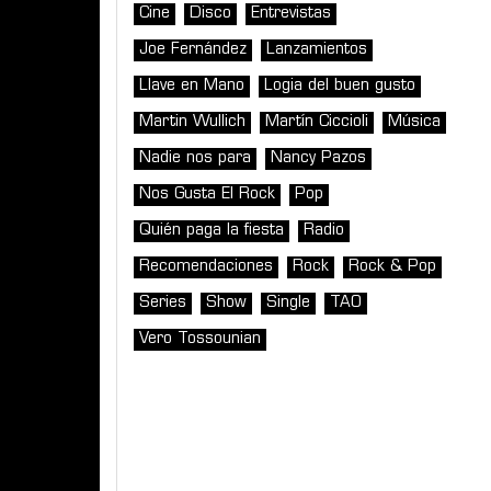
Cine
Disco
Entrevistas
Joe Fernández
Lanzamientos
Llave en Mano
Logia del buen gusto
Martin Wullich
Martín Ciccioli
Música
Nadie nos para
Nancy Pazos
Nos Gusta El Rock
Pop
Quién paga la fiesta
Radio
Recomendaciones
Rock
Rock & Pop
Series
Show
Single
TAO
Vero Tossounian