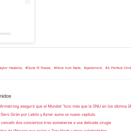
reese)
aylor Hawkins
,
Guns N' Roses
,
Nine Inch Nails
,
paramore
,
A Perfect Circ
nidos
e Armstrong aseguró que el Mundial “hizo más que la ONU en los últimos 2
de Serú Girán por Lebón y Aznar suma un nuevo capítulo
 canceló dos conciertos tras someterse a una delicada cirugía