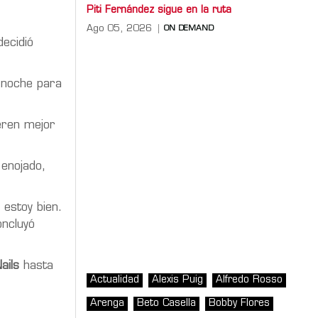
Piti Fernández sigue en la ruta
Ago 05, 2026
ON DEMAND
ecidió
 noche para
deren mejor
 enojado,
estoy bien.
oncluyó
ails
hasta
Actualidad
Alexis Puig
Alfredo Rosso
Arenga
Beto Casella
Bobby Flores