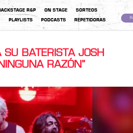
BACKSTAGE R&P
ON STAGE
SORTEOS
R
S
PLAYLISTS
PODCASTS
REPETIDORAS
A SU BATERISTA JOSH
 NINGUNA RAZÓN”