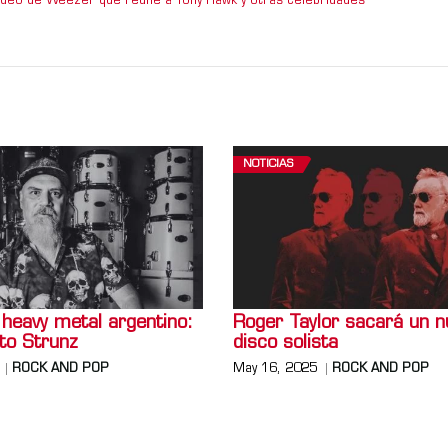
video de Weezer que reúne a Tony Hawk y otras celebridades
NOTICIAS
 heavy metal argentino:
Roger Taylor sacará un n
ato Strunz
disco solista
ROCK AND POP
May 16, 2025
ROCK AND POP