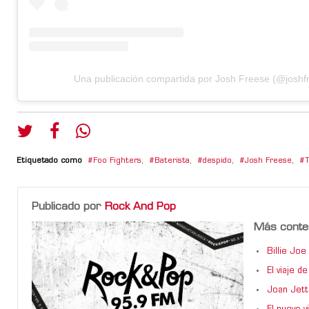
Una publicación compartida por Josh Freese (@joshf
Etiquetado como
Foo Fighters
,
Baterista
,
despido
,
Josh Freese
,
T
Publicado por
Rock And Pop
Más conte
Billie Jo
El viaje 
Joan Jett