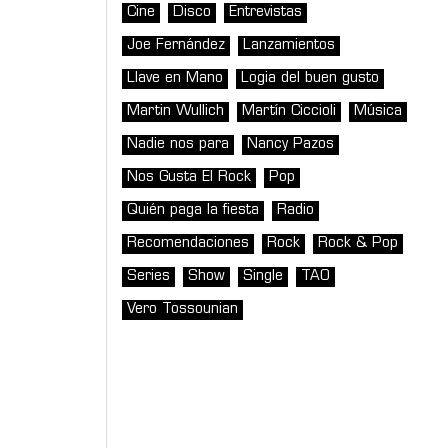
Cine
Disco
Entrevistas
Joe Fernández
Lanzamientos
Llave en Mano
Logia del buen gusto
Martin Wullich
Martín Ciccioli
Música
Nadie nos para
Nancy Pazos
Nos Gusta El Rock
Pop
Quién paga la fiesta
Radio
Recomendaciones
Rock
Rock & Pop
Series
Show
Single
TAO
Vero Tossounian