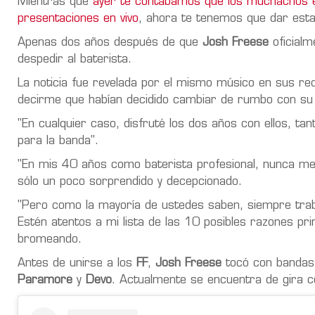
Mientras que
ayer te contábamos que los muchachos e
presentaciones en vivo
, ahora te tenemos que dar esta
Apenas dos años después de que
Josh Freese
oficialm
despedir al baterista.
La noticia fue revelada por el mismo músico en sus re
decirme que habían decidido cambiar de rumbo con su 
"En cualquier caso, disfruté los dos años con ellos, t
para la banda".
"En mis 40 años como baterista profesional, nunca me
sólo un poco sorprendido y decepcionado.
"Pero como la mayoría de ustedes saben, siempre trab
Estén atentos a mi lista de las 10 posibles razones pr
bromeando.
Antes de unirse a los
FF
,
Josh Freese
tocó con bandas
Paramore
y
Devo
. Actualmente se encuentra de gira 