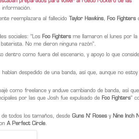
staban preparados para volver al ruedo rockero de las
 información.
ente reemplazara al fallecido
Taylor Hawkins
,
Foo Fighters
d
des sociales: “Los
Foo Fighters
me llamaron el lunes por la
baterista. No me dieron ninguna razón".
anto dentro como fuera del escenario, y apoyo lo que consi
 habían despedido de una banda, así que, aunque no estoy
ajé como freelance y anduve cambiando de banda, así que 
incipales por las que Josh fue expulsado de
Foo Fighters
” c
 de todos los tamaños, desde
Guns N' Roses
y
Nine Inch N
con
A Perfect Circle
.