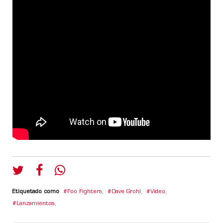
Etiquetado como
Foo Fighters
,
Dave Grohl
,
Video
,
Lanzamientos
,