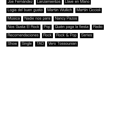
Joe Fernández
Lanzamientos
Llave en Mano
Logia del buen gusto
Martin Wullich
Martín Ciccioli
Música
Nadie nos para
Nancy Pazos
Nos Gusta El Rock
Pop
Quién paga la fiesta
Radio
Recomendaciones
Rock
Rock & Pop
Series
Show
Single
TAO
Vero Tossounian