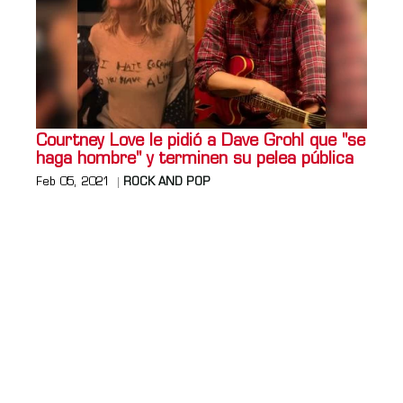
Courtney Love le pidió a Dave Grohl que "se
haga hombre" y terminen su pelea pública
Feb 05, 2021
ROCK AND POP