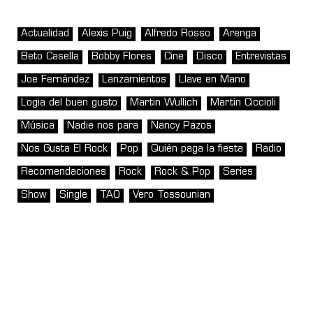
Actualidad
Alexis Puig
Alfredo Rosso
Arenga
Beto Casella
Bobby Flores
Cine
Disco
Entrevistas
Joe Fernández
Lanzamientos
Llave en Mano
Logia del buen gusto
Martin Wullich
Martín Ciccioli
Música
Nadie nos para
Nancy Pazos
Nos Gusta El Rock
Pop
Quién paga la fiesta
Radio
Recomendaciones
Rock
Rock & Pop
Series
Show
Single
TAO
Vero Tossounian