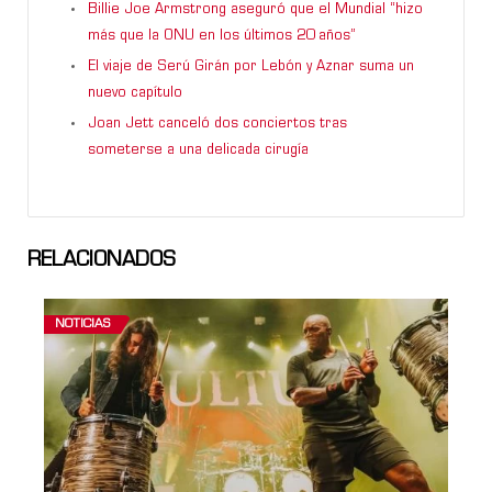
Billie Joe Armstrong aseguró que el Mundial “hizo
más que la ONU en los últimos 20 años”
El viaje de Serú Girán por Lebón y Aznar suma un
nuevo capítulo
Joan Jett canceló dos conciertos tras
someterse a una delicada cirugía
RELACIONADOS
NOTICIAS