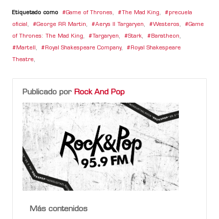
Etiquetado como
Game of Thrones
,
The Mad King
,
precuela
oficial
,
George RR Martin
,
Aerys II Targaryen
,
Westeros
,
Game
of Thrones: The Mad King
,
Targaryen
,
Stark
,
Baratheon
,
Martell
,
Royal Shakespeare Company
,
Royal Shakespeare
Theatre
,
Publicado por
Rock And Pop
Más contenidos