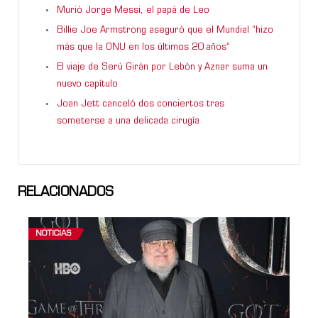
Murió Jorge Messi, el papá de Leo
Billie Joe Armstrong aseguró que el Mundial “hizo
más que la ONU en los últimos 20 años”
El viaje de Serú Girán por Lebón y Aznar suma un
nuevo capítulo
Joan Jett canceló dos conciertos tras
someterse a una delicada cirugía
RELACIONADOS
NOTICIAS