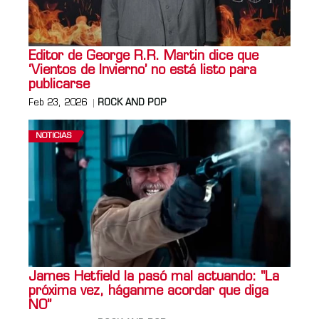
Editor de George R.R. Martin dice que
‘Vientos de Invierno’ no está listo para
publicarse
Feb 23, 2026
ROCK AND POP
NOTICIAS
James Hetfield la pasó mal actuando: "La
próxima vez, háganme acordar que diga
NO”