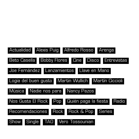
Actualidad
Alexis Puig
Alfredo Rosso
Arenga
Beto Casella
Bobby Flores
Cine
Disco
Entrevistas
Joe Fernández
Lanzamientos
Llave en Mano
Logia del buen gusto
Martin Wullich
Martín Ciccioli
Música
Nadie nos para
Nancy Pazos
Nos Gusta El Rock
Pop
Quién paga la fiesta
Radio
Recomendaciones
Rock
Rock & Pop
Series
Show
Single
TAO
Vero Tossounian