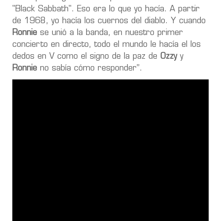
"Black Sabbath". Eso era lo que yo hacía. A partir
de 1968, yo hacía los cuernos del diablo. Y cuando
Ronnie
se unió a la banda, en nuestro primer
concierto en directo, todo el mundo le hacía el los
dedos en V como el signo de la paz de
Ozzy
y
Ronnie
no sabía cómo responder”.