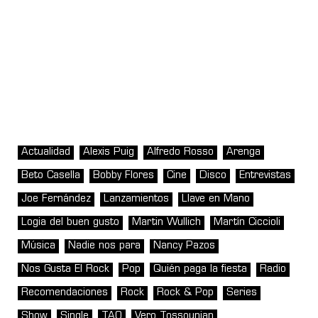
Actualidad
Alexis Puig
Alfredo Rosso
Arenga
Beto Casella
Bobby Flores
Cine
Disco
Entrevistas
Joe Fernández
Lanzamientos
Llave en Mano
Logia del buen gusto
Martin Wullich
Martín Ciccioli
Música
Nadie nos para
Nancy Pazos
Nos Gusta El Rock
Pop
Quién paga la fiesta
Radio
Recomendaciones
Rock
Rock & Pop
Series
Show
Single
TAO
Vero Tossounian