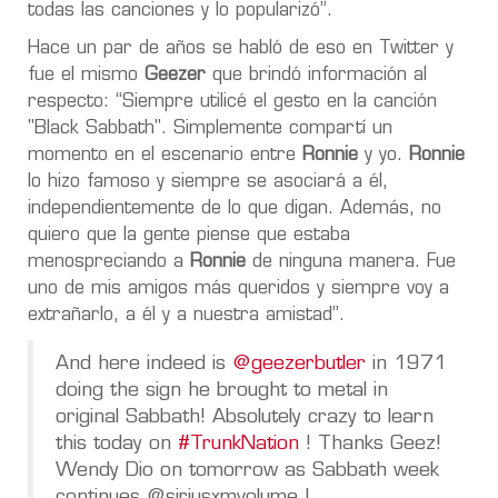
todas las canciones y lo popularizó”.
Hace un par de años se habló de eso en Twitter y
fue el mismo
Geezer
que brindó información al
respecto: “Siempre utilicé el gesto en la canción
"Black Sabbath". Simplemente compartí un
momento en el escenario entre
Ronnie
y yo.
Ronnie
lo hizo famoso y siempre se asociará a él,
independientemente de lo que digan. Además, no
quiero que la gente piense que estaba
menospreciando a
Ronnie
de ninguna manera. Fue
uno de mis amigos más queridos y siempre voy a
extrañarlo, a él y a nuestra amistad”.
And here indeed is
@geezerbutler
in 1971
doing the sign he brought to metal in
original Sabbath! Absolutely crazy to learn
this today on
#TrunkNation
! Thanks Geez!
Wendy Dio on tomorrow as Sabbath week
continues @siriusxmvolume !