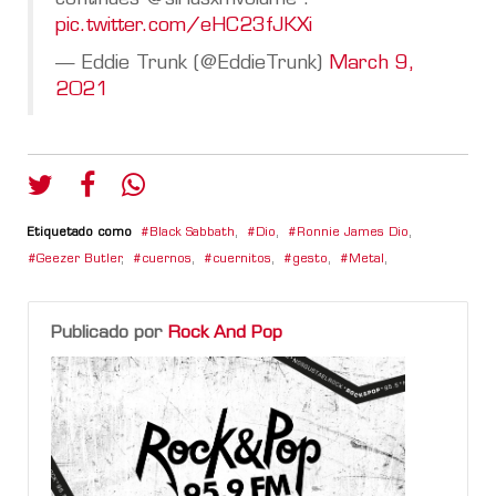
pic.twitter.com/eHC23fJKXi
— Eddie Trunk (@EddieTrunk)
March 9,
2021
Etiquetado como
Black Sabbath
,
Dio
,
Ronnie James Dio
,
Geezer Butler
,
cuernos
,
cuernitos
,
gesto
,
Metal
,
Publicado por
Rock And Pop