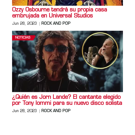
Ozzy Osbourne tendrá su propia casa
embrujada en Universal Studios
Jun 28, 2023
ROCK AND POP
NOTICIAS
¿Quién es Jorn Lande? El cantante elegido
por Tony Iommi para su nuevo disco solista
Jun 28, 2023
ROCK AND POP