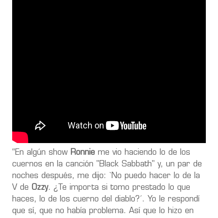
“En algún show
Ronnie
me vio haciendo lo de los
cuernos en la canción "Black Sabbath" y, un par de
noches después, me dijo: `No puedo hacer lo de la
V de
Ozzy
. ¿Te importa si tomo prestado lo que
haces, lo de los cuerno del diablo?´. Yo le respondí
que sí, que no había problema. Así que lo hizo en