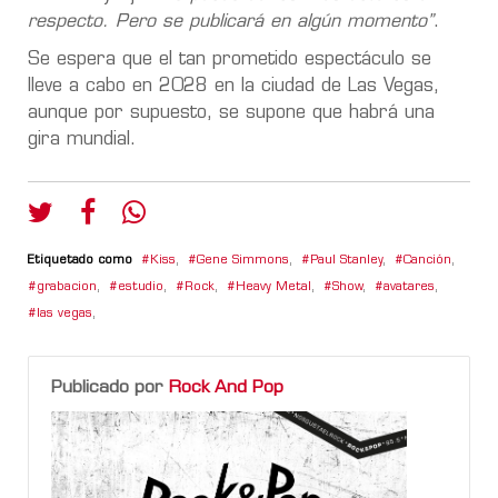
respecto. Pero se publicará en algún momento”
.
Se espera que el tan prometido espectáculo se
lleve a cabo en 2028 en la ciudad de Las Vegas,
aunque por supuesto, se supone que habrá una
gira mundial.
Etiquetado como
Kiss
,
Gene Simmons
,
Paul Stanley
,
Canción
,
grabacion
,
estudio
,
Rock
,
Heavy Metal
,
Show
,
avatares
,
las vegas
,
Publicado por
Rock And Pop