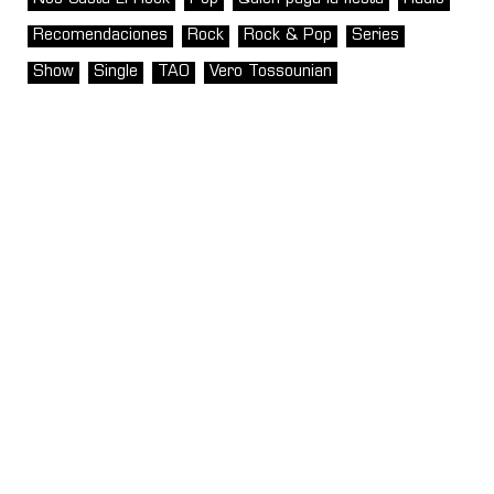
Recomendaciones
Rock
Rock & Pop
Series
Show
Single
TAO
Vero Tossounian