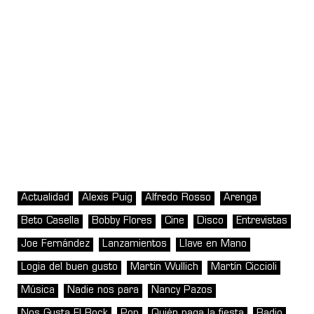
Actualidad
Alexis Puig
Alfredo Rosso
Arenga
Beto Casella
Bobby Flores
Cine
Disco
Entrevistas
Joe Fernández
Lanzamientos
Llave en Mano
Logia del buen gusto
Martin Wullich
Martín Ciccioli
Música
Nadie nos para
Nancy Pazos
Nos Gusta El Rock
Pop
Quién paga la fiesta
Radio