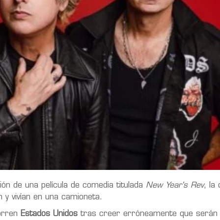
ón de una película de comedia titulada
New Year's Rev
, la
 y vivían en una camioneta.
corren
Estados Unidos
tras creer erróneamente que serán 