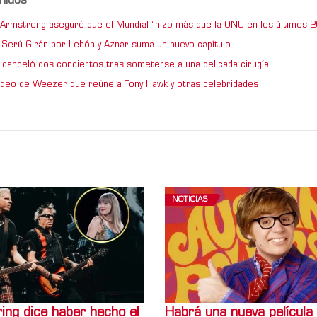
nidos
e Armstrong aseguró que el Mundial “hizo más que la ONU en los últimos 2
de Serú Girán por Lebón y Aznar suma un nuevo capítulo
 canceló dos conciertos tras someterse a una delicada cirugía
video de Weezer que reúne a Tony Hawk y otras celebridades
NOTICIAS
ing dice haber hecho el
Habrá una nueva película