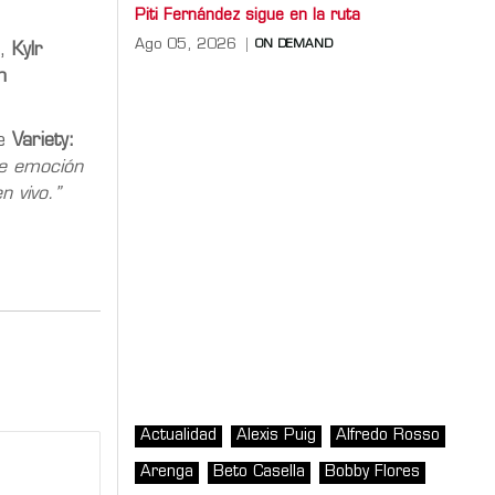
Piti Fernández sigue en la ruta
Ago 05, 2026
ON DEMAND
),
Kylr
n
se
Variety:
te emoción
n vivo.”
Actualidad
Alexis Puig
Alfredo Rosso
Arenga
Beto Casella
Bobby Flores