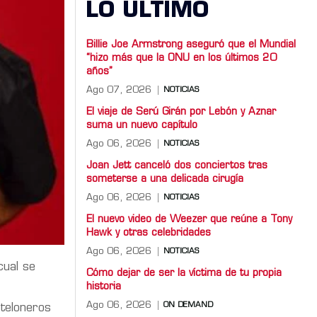
LO ULTIMO
Billie Joe Armstrong aseguró que el Mundial
“hizo más que la ONU en los últimos 20
años”
Ago 07, 2026
NOTICIAS
El viaje de Serú Girán por Lebón y Aznar
suma un nuevo capítulo
Ago 06, 2026
NOTICIAS
Joan Jett canceló dos conciertos tras
someterse a una delicada cirugía
Ago 06, 2026
NOTICIAS
El nuevo video de Weezer que reúne a Tony
Hawk y otras celebridades
Ago 06, 2026
NOTICIAS
 cual se
Cómo dejar de ser la víctima de tu propia
historia
Ago 06, 2026
ON DEMAND
teloneros