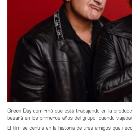
Green Day
confirmó que está trabajando en la producci
basará en los primeros años del grupo, cuando viajaban
El film se centra en la historia de tres amigos que re