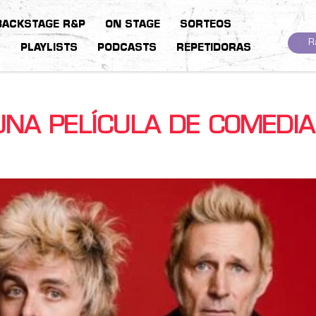
BACKSTAGE R&P
ON STAGE
SORTEOS
R
S
PLAYLISTS
PODCASTS
REPETIDORAS
UNA PELÍCULA DE COMEDIA