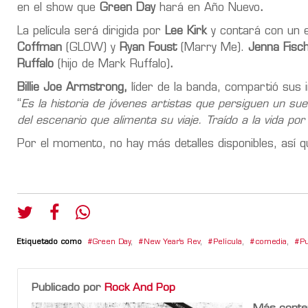
en el show que
Green Day
hará en Año Nuevo
.
La película será dirigida por
Lee Kirk
y contará con un e
Coffman
(GLOW) y
Ryan Foust
(Marry Me).
Jenna Fisc
Ruffalo
(hijo de Mark Ruffalo)
.
Billie Joe Armstrong,
líder de la banda, compartió sus
“
Es la historia de jóvenes artistas que persiguen un sue
del escenario que alimenta su viaje. Traído a la vida por
Por el momento, no hay más detalles disponibles, así 
Etiquetado como
Green Day
,
New Year's Rev
,
Película
,
comedia
,
P
Publicado por
Rock And Pop