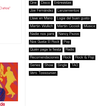
Cine
Disco
Entrevistas
0 años”
Joe Fernández
Lanzamientos
Llave en Mano
Logia del buen gusto
Martin Wullich
Martín Ciccioli
Música
Nadie nos para
Nancy Pazos
Nos Gusta El Rock
Pop
Quién paga la fiesta
Radio
Recomendaciones
Rock
Rock & Pop
Series
Show
Single
TAO
Vero Tossounian
 de