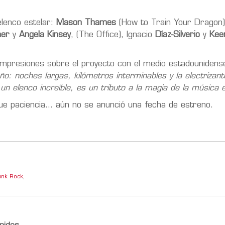
lenco estelar:
Mason Thames
(How to Train Your Dragon
her
y
Angela Kinsey
, (The Office), Ignacio
Díaz-Silverio
y
Kee
 impresiones sobre el proyecto con el medio estadouniden
ño: noches largas, kilómetros interminables y la electrizan
 un elenco increíble, es un tributo a la magia de la música e
que paciencia… aún no se anunció una fecha de estreno.
unk Rock
,