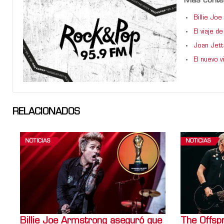
Más conte
Billie Jo
El viaje 
Joan Jett
El nuevo 
RELACIONADOS
NOTICIAS
NOTICIAS
Billie Joe Armstrong aseguró que
The Offspr