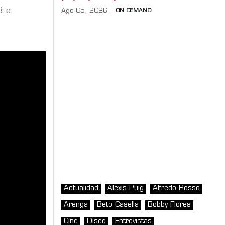
8 e
Ago 05, 2026
ON DEMAND
Actualidad
Alexis Puig
Alfredo Rosso
Arenga
Beto Casella
Bobby Flores
Cine
Disco
Entrevistas