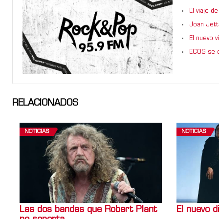
El viaje 
Joan Jett
El nuevo 
ECOS se d
RELACIONADOS
NOTICIAS
NOTICIAS
Las dos bandas que Robert Plant
El nuevo d