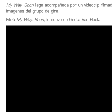
My Way, Soon
llega acompañada por un videoclip filmad
imágenes del grupo de gira.
Mirá
My Way, Soon
, lo nuevo de Greta Van Fleet.