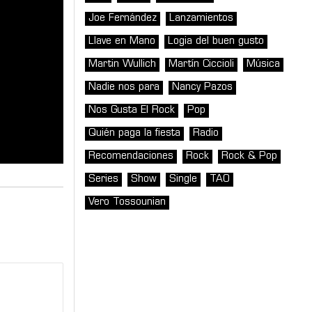
Joe Fernández
Lanzamientos
Llave en Mano
Logia del buen gusto
Martin Wullich
Martín Ciccioli
Música
Nadie nos para
Nancy Pazos
Nos Gusta El Rock
Pop
Quién paga la fiesta
Radio
Recomendaciones
Rock
Rock & Pop
Series
Show
Single
TAO
Vero Tossounian