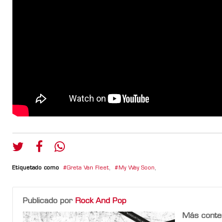
Etiquetado como
Greta Van Fleet
,
My Way Soon
,
Publicado por
Rock And Pop
Más conte