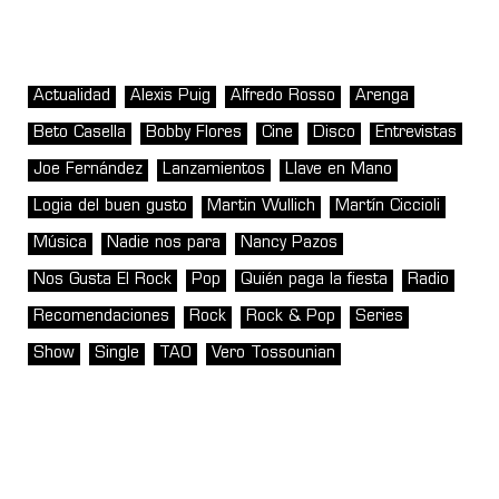
Actualidad
Alexis Puig
Alfredo Rosso
Arenga
Beto Casella
Bobby Flores
Cine
Disco
Entrevistas
Joe Fernández
Lanzamientos
Llave en Mano
Logia del buen gusto
Martin Wullich
Martín Ciccioli
Música
Nadie nos para
Nancy Pazos
Nos Gusta El Rock
Pop
Quién paga la fiesta
Radio
Recomendaciones
Rock
Rock & Pop
Series
Show
Single
TAO
Vero Tossounian