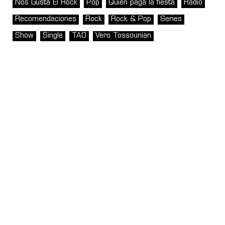
Nos Gusta El Rock
Pop
Quién paga la fiesta
Radio
Recomendaciones
Rock
Rock & Pop
Series
Show
Single
TAO
Vero Tossounian