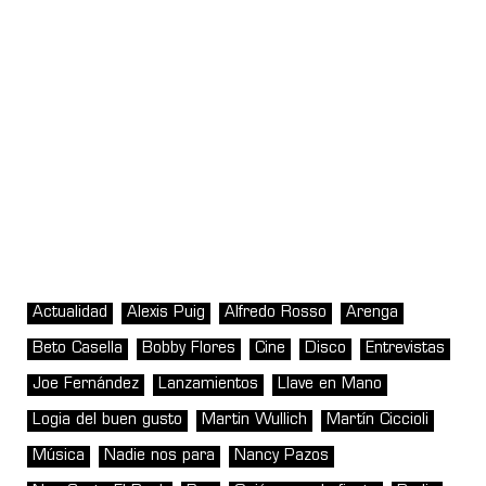
Actualidad
Alexis Puig
Alfredo Rosso
Arenga
Beto Casella
Bobby Flores
Cine
Disco
Entrevistas
Joe Fernández
Lanzamientos
Llave en Mano
Logia del buen gusto
Martin Wullich
Martín Ciccioli
Música
Nadie nos para
Nancy Pazos