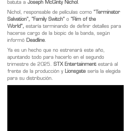
batuta a
Joseph McGinty Nichol
.
Nichol, responsable de películas como
"Terminator
Salvation", "Family Switch"
o
"Rim of the
World”,
estaría terminando de definir detalles para
hacerse cargo de la biopic de la banda, según
informó
Deadline
.
Ya es un hecho que no estrenará este año,
apuntando todo para hacerlo en el
segundo
trimestre de 2025
.
STX Entertainment
estará al
frente de la producción y
Lionsgate
sería la elegida
para su distribución.