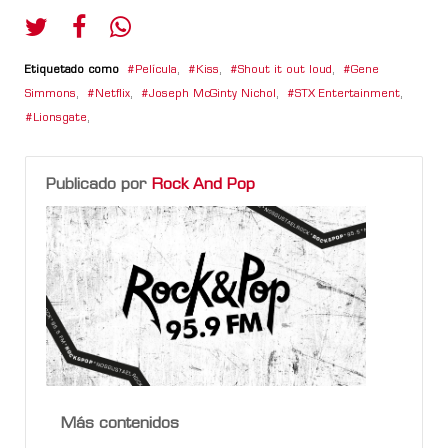
Etiquetado como
Película
,
Kiss
,
Shout it out loud
,
Gene
Simmons
,
Netflix
,
Joseph McGinty Nichol
,
STX Entertainment
,
Lionsgate
,
Publicado por
Rock And Pop
Más contenidos