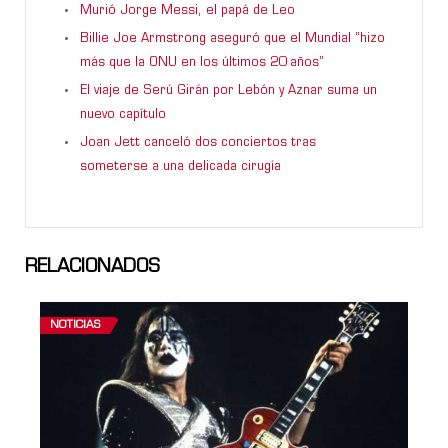
Murió Jorge Messi, el papá de Leo
Billie Joe Armstrong aseguró que el Mundial “hizo
más que la ONU en los últimos 20 años”
El viaje de Serú Girán por Lebón y Aznar suma un
nuevo capítulo
Joan Jett canceló dos conciertos tras
someterse a una delicada cirugía
RELACIONADOS
NOTICIAS