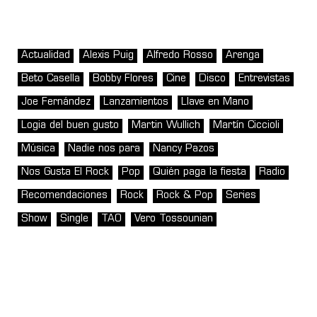
Actualidad
Alexis Puig
Alfredo Rosso
Arenga
Beto Casella
Bobby Flores
Cine
Disco
Entrevistas
Joe Fernández
Lanzamientos
Llave en Mano
Logia del buen gusto
Martin Wullich
Martín Ciccioli
Música
Nadie nos para
Nancy Pazos
Nos Gusta El Rock
Pop
Quién paga la fiesta
Radio
Recomendaciones
Rock
Rock & Pop
Series
Show
Single
TAO
Vero Tossounian