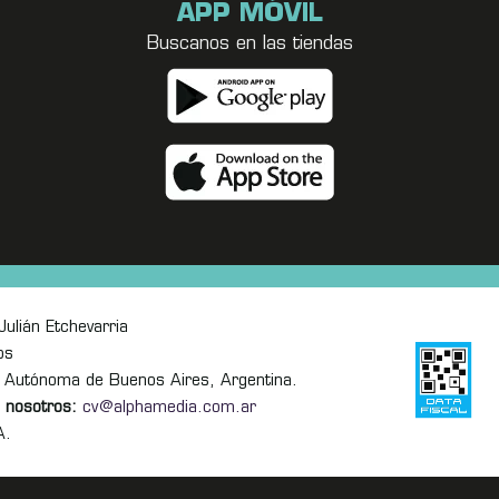
APP MÓVIL
Buscanos en las tiendas
ulián Etchevarria
os
 Autónoma de Buenos Aires, Argentina.
 nosotros:
cv@alphamedia.com.ar
A.