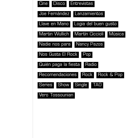
Cine
Disco
Entrevistas
Joe Fernández
Lanzamientos
Llave en Mano
Logia del buen gusto
Martin Wullich
Martín Ciccioli
Música
Nadie nos para
Nancy Pazos
Nos Gusta El Rock
Pop
Quién paga la fiesta
Radio
Recomendaciones
Rock
Rock & Pop
Series
Show
Single
TAO
Vero Tossounian