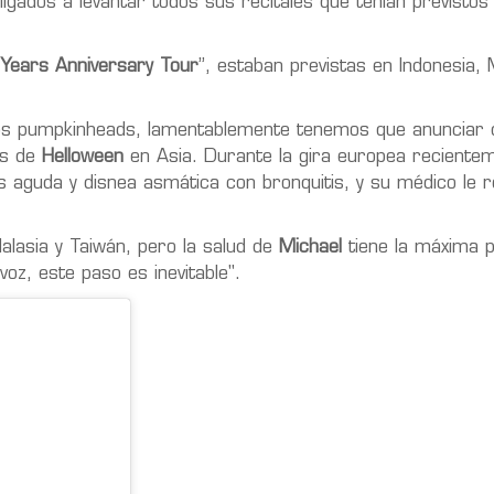
ligados a levantar todos sus recitales que tenían previstos
Years Anniversary Tour
”, estaban previstas en Indonesia, 
idos pumpkinheads, lamentablemente tenemos que anunciar
os de
Helloween
en Asia. Durante la gira europea reciente
is aguda y disnea asmática con bronquitis, y su médico le 
lasia y Taiwán, pero la salud de
Michael
tiene la máxima p
oz, este paso es inevitable".