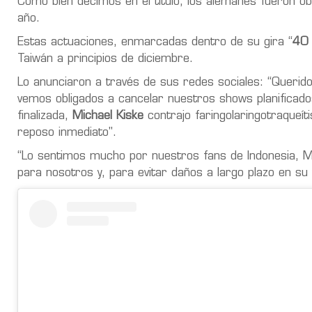
Como bien decimos en el título, los alemanes fueron ob
año.
Estas actuaciones, enmarcadas dentro de su gira “
40 
Taiwán a principios de diciembre.
Lo anunciaron a través de sus redes sociales: “Quer
vemos obligados a cancelar nuestros shows planificad
finalizada,
Michael Kiske
contrajo faringolaringotraqueít
reposo inmediato".
“Lo sentimos mucho por nuestros fans de Indonesia, Ma
para nosotros y, para evitar daños a largo plazo en su v