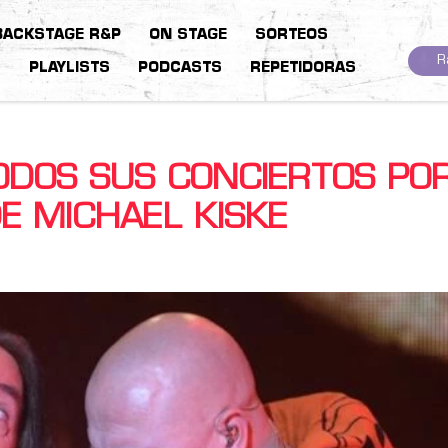
BACKSTAGE R&P
ON STAGE
SORTEOS
R
S
PLAYLISTS
PODCASTS
REPETIDORAS
DOS SUS CONCIERTOS PO
E MICHAEL KISKE