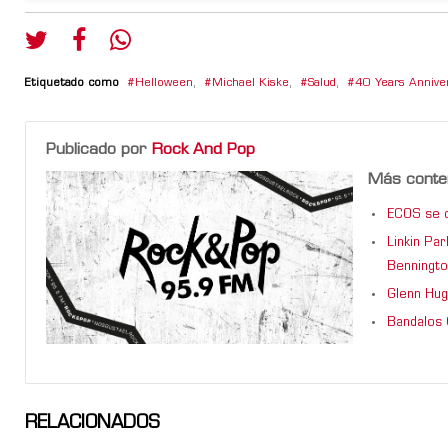
Etiquetado como
Helloween
,
Michael Kiske
,
Salud
,
40 Years Anniver
Publicado por
Rock And Pop
Más conte
ECOS se d
Linkin Pa
Benningto
Glenn Hug
Bandalos 
RELACIONADOS