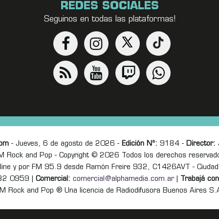
REDES SOCIALES
Seguinos en todas las plataformas!
com
- Jueves, 6 de agosto de 2026 -
Edición Nº:
9184 -
Director:
J
M Rock and Pop - Copyright © 2026 Todos los derechos reservad
online y por FM 95.9 desde Ramón Freire 932, C1426AVT - Ciudad
82 0959 |
Comercial:
comercial@alphamedia.com.ar
|
Trabajá con
M Rock and Pop ® Una licencia de Radiodifusora Buenos Aires S.