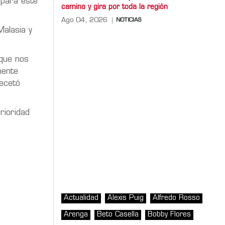
 para este
camino y gira por toda la región
Ago 04, 2026
NOTICIAS
Malasia y
 que nos
mente
recetó
rioridad
Actualidad
Alexis Puig
Alfredo Rosso
Arenga
Beto Casella
Bobby Flores