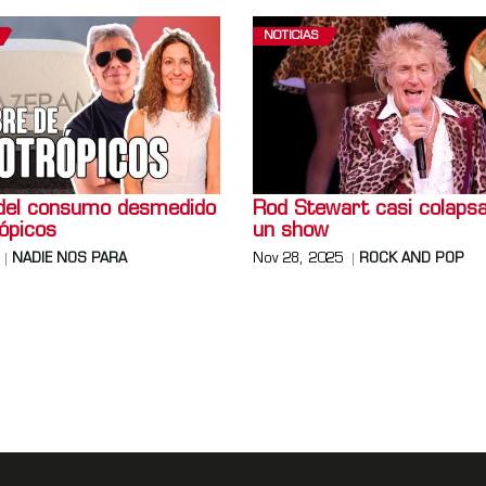
NOTICIAS
o del consumo desmedido
Rod Stewart casi colaps
ópicos
un show
NADIE NOS PARA
Nov 28, 2025
ROCK AND POP