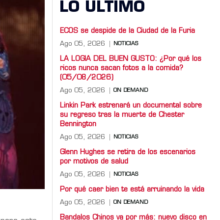
LO ULTIMO
ECOS se despide de la Ciudad de la Furia
Ago 05, 2026
NOTICIAS
LA LOGIA DEL BUEN GUSTO: ¿Por qué los
ricos nunca sacan fotos a la comida?
(05/08/2026)
Ago 05, 2026
ON DEMAND
Linkin Park estrenará un documental sobre
su regreso tras la muerte de Chester
Bennington
Ago 05, 2026
NOTICIAS
Glenn Hughes se retira de los escenarios
por motivos de salud
Ago 05, 2026
NOTICIAS
Por qué caer bien te está arruinando la vida
Ago 05, 2026
ON DEMAND
Bandalos Chinos va por más: nuevo disco en