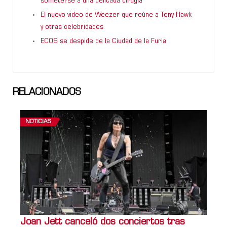
someterse a una delicada cirugía
El nuevo video de Weezer que reúne a Tony Hawk
y otras celebridades
ECOS se despide de la Ciudad de la Furia
RELACIONADOS
NOTICIAS
Joan Jett canceló dos conciertos tras