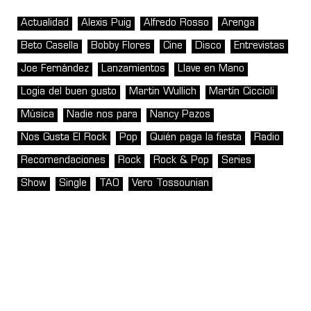
Actualidad
Alexis Puig
Alfredo Rosso
Arenga
Beto Casella
Bobby Flores
Cine
Disco
Entrevistas
Joe Fernández
Lanzamientos
Llave en Mano
Logia del buen gusto
Martin Wullich
Martín Ciccioli
Música
Nadie nos para
Nancy Pazos
Nos Gusta El Rock
Pop
Quién paga la fiesta
Radio
Recomendaciones
Rock
Rock & Pop
Series
Show
Single
TAO
Vero Tossounian