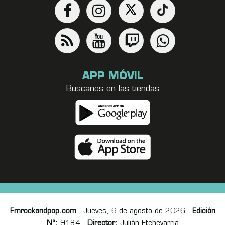
APP MÓVIL
Buscanos en las tiendas
Fmrockandpop.com
- Jueves, 6 de agosto de 2026 -
Edición
Nº:
9184 -
Director:
Julián Etchevarria