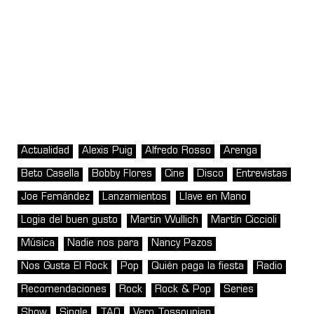
Actualidad
Alexis Puig
Alfredo Rosso
Arenga
Beto Casella
Bobby Flores
Cine
Disco
Entrevistas
Joe Fernández
Lanzamientos
Llave en Mano
Logia del buen gusto
Martin Wullich
Martín Ciccioli
Música
Nadie nos para
Nancy Pazos
Nos Gusta El Rock
Pop
Quién paga la fiesta
Radio
Recomendaciones
Rock
Rock & Pop
Series
Show
Single
TAO
Vero Tossounian