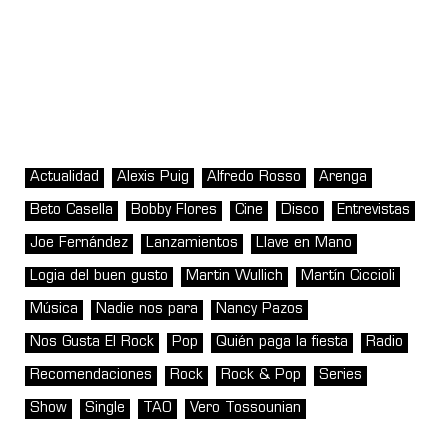
Actualidad
Alexis Puig
Alfredo Rosso
Arenga
Beto Casella
Bobby Flores
Cine
Disco
Entrevistas
Joe Fernández
Lanzamientos
Llave en Mano
Logia del buen gusto
Martin Wullich
Martín Ciccioli
Música
Nadie nos para
Nancy Pazos
Nos Gusta El Rock
Pop
Quién paga la fiesta
Radio
Recomendaciones
Rock
Rock & Pop
Series
Show
Single
TAO
Vero Tossounian