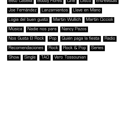
Beto Casella
Bobby Flores
Cine
Disco
Entrevistas
Joe Fernández
Lanzamientos
Llave en Mano
Logia del buen gusto
Martin Wullich
Martín Ciccioli
Música
Nadie nos para
Nancy Pazos
Nos Gusta El Rock
Pop
Quién paga la fiesta
Radio
Recomendaciones
Rock
Rock & Pop
Series
Show
Single
TAO
Vero Tossounian