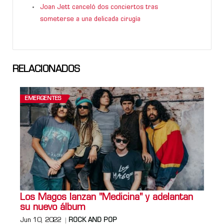
Joan Jett canceló dos conciertos tras
someterse a una delicada cirugía
RELACIONADOS
EMERGENTES
Los Magos lanzan "Medicina" y adelantan
su nuevo álbum
Jun 10, 2022
ROCK AND POP