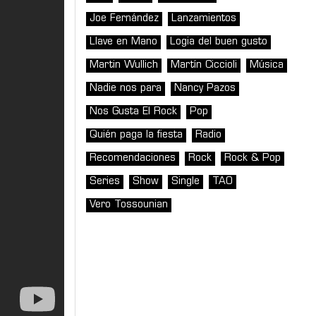
Joe Fernández
Lanzamientos
Llave en Mano
Logia del buen gusto
Martin Wullich
Martín Ciccioli
Música
Nadie nos para
Nancy Pazos
Nos Gusta El Rock
Pop
Quién paga la fiesta
Radio
Recomendaciones
Rock
Rock & Pop
Series
Show
Single
TAO
Vero Tossounian