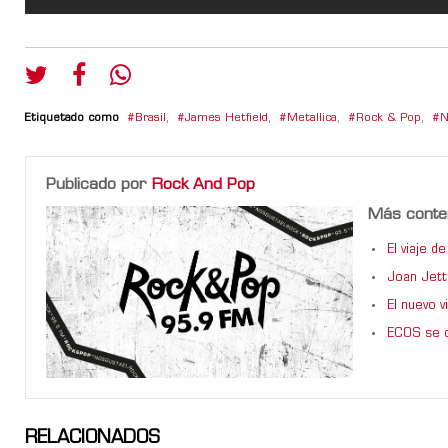
Etiquetado como
Brasil
,
James Hetfield
,
Metallica
,
Rock & Pop
,
N
Publicado por
Rock And Pop
Más conte
El viaje 
Joan Jett
El nuevo 
ECOS se d
RELACIONADOS