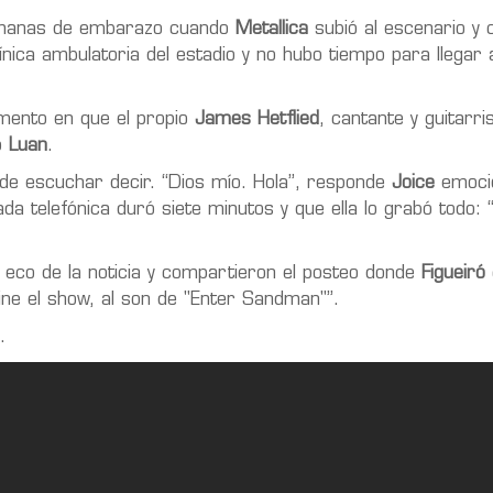
semanas de embarazo cuando
Metallica
subió al escenario y
ínica ambulatoria del estadio y no hubo tiempo para llegar a
mento en que el propio
James Hetflied
, cantante y guitarri
jo
Luan
.
uede escuchar decir. “Dios mío. Hola”, responde
Joice
emoci
a telefónica duró siete minutos y que ella lo grabó todo: 
 eco de la noticia y compartieron el posteo donde
Figueiró
ine el show, al son de "Enter Sandman"”.
.