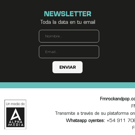
NEWSLETTER
Toda la data en tu email
Fmrockandpop.c
F
Transmite a través de su plataforma 
Whatsapp oyentes:
+54 911 70
F