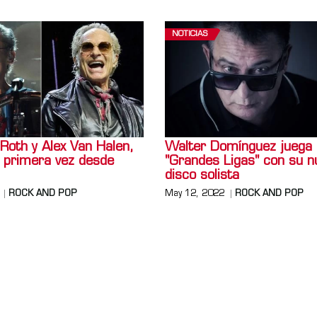
NOTICIAS
Roth y Alex Van Halen,
Walter Domínguez juega
r primera vez desde
"Grandes Ligas" con su n
disco solista
ROCK AND POP
May 12, 2022
ROCK AND POP