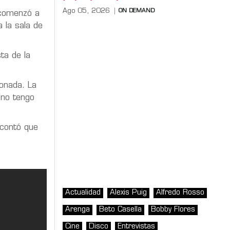
Ago 05, 2026
ON DEMAND
 comenzó a
 la sala de
sta de la
onada. La
“no tengo
contó que
Actualidad
Alexis Puig
Alfredo Rosso
Arenga
Beto Casella
Bobby Flores
Cine
Disco
Entrevistas