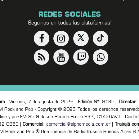
REDES SOCIALES
Seguinos en todas las plataformas!
om
- Viernes, 7 de agosto de 2026 -
Edición Nº:
9185 -
Director:
M Rock and Pop - Copyright © 2026 Todos los derechos reservad
online y por FM 95.9 desde Ramón Freire 932, C1426AVT - Ciudad
82 0959 |
Comercial:
comercial@alphamedia.com.ar
|
Trabajá con
M Rock and Pop ® Una licencia de Radiodifusora Buenos Aires S.