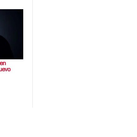
 en
uevo