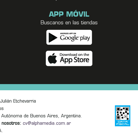
APP MÓVIL
Buscanos en las tiendas
Julián Etchevarria
os
 Autónoma de Buenos Aires, Argentina.
 nosotros:
cv@alphamedia.com.ar
A.