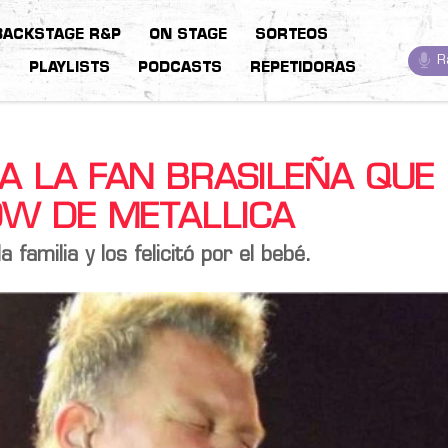
BACKSTAGE R&P
ON STAGE
SORTEOS
R
S
PLAYLISTS
PODCASTS
REPETIDORAS
A LA FAN BRASILEÑA QUE
OW DE METALLICA
familia y los felicitó por el bebé.