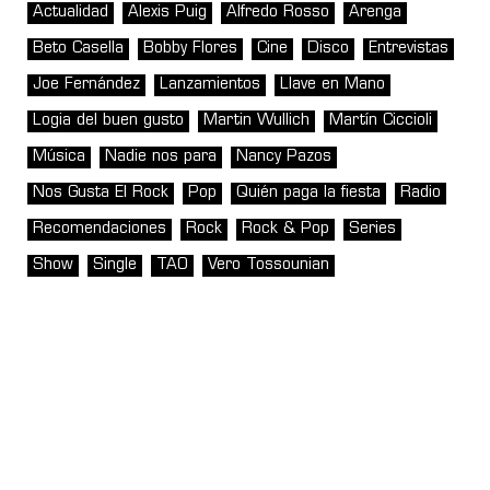
Actualidad
Alexis Puig
Alfredo Rosso
Arenga
Beto Casella
Bobby Flores
Cine
Disco
Entrevistas
Joe Fernández
Lanzamientos
Llave en Mano
Logia del buen gusto
Martin Wullich
Martín Ciccioli
Música
Nadie nos para
Nancy Pazos
Nos Gusta El Rock
Pop
Quién paga la fiesta
Radio
Recomendaciones
Rock
Rock & Pop
Series
Show
Single
TAO
Vero Tossounian