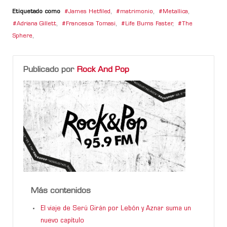
Etiquetado como
James Hetfiled
,
matrimonio
,
Metallica
,
Adriana Gillett
,
Francesca Tomasi
,
Life Burns Faster
,
The
Sphere
,
Publicado por
Rock And Pop
Más contenidos
El viaje de Serú Girán por Lebón y Aznar suma un
nuevo capítulo