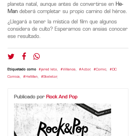
planeta natal, aunque antes de convertirse en
He-
Man
deberá completar su propio camino del héroe.
¿Llegará a tener la mística del film que algunos
considera de culto? Esperamos con ansias conocer
ese resultado.
Etiquetado como
jared leto
,
Villanos
,
Actor
,
Comic
,
DC
Comics
,
HeMan
,
Skeletor
,
Publicado por
Rock And Pop