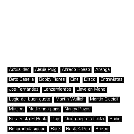
Actualidad
Alexis Puig
Alfredo Rosso
Arenga
Beto Casella
Bobby Flores
Cine
Disco
Entrevistas
Joe Fernández
Lanzamientos
Llave en Mano
Logia del buen gusto
Martin Wullich
Martín Ciccioli
Música
Nadie nos para
Nancy Pazos
Nos Gusta El Rock
Pop
Quién paga la fiesta
Radio
Recomendaciones
Rock
Rock & Pop
Series