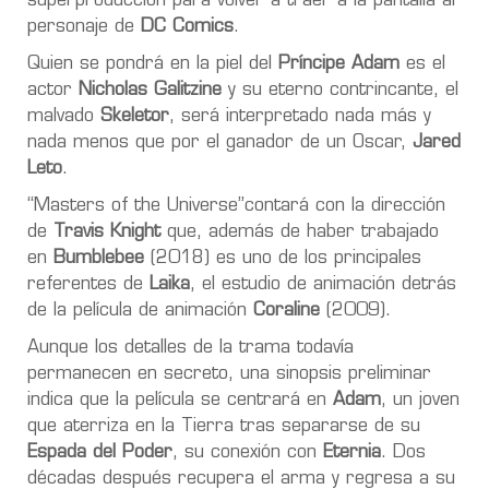
superproducción para volver a traer a la pantalla al
personaje de
DC Comics
.
Quien se pondrá en la piel del
Príncipe Adam
es el
actor
Nicholas Galitzine
y su eterno contrincante, el
malvado
Skeletor
, será interpretado nada más y
nada menos que por el ganador de un Oscar,
Jared
Leto
.
“Masters of the Universe”contará con la dirección
de
Travis Knight
que, además de haber trabajado
en
Bumblebee
(2018) es uno de los principales
referentes de
Laika
, el estudio de animación detrás
de la película de animación
Coraline
(2009).
Aunque los detalles de la trama todavía
permanecen en secreto, una sinopsis preliminar
indica que la película se centrará en
Adam
, un joven
que aterriza en la Tierra tras separarse de su
Espada del Poder
, su conexión con
Eternia
. Dos
décadas después recupera el arma y regresa a su