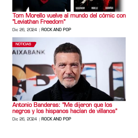
Tom Morello vuelve al mundo del cómic con
"Leviathan Freedom"
Dic 26, 2024
ROCK AND POP
NOTICIAS
Antonio Banderas: "Me dijeron que los
negros y los hispanos hacían de villanos"
Dic 26, 2024
ROCK AND POP