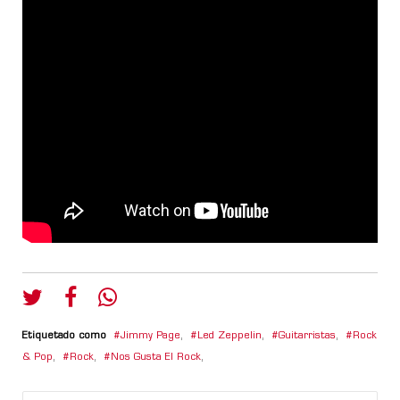
Etiquetado como
Jimmy Page
,
Led Zeppelin
,
Guitarristas
,
Rock
& Pop
,
Rock
,
Nos Gusta El Rock
,