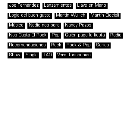
Joe Fernández
Lanzamientos
Llave en Mano
Logia del buen gusto
Martin Wullich
Martín Ciccioli
Música
Nadie nos para
Nancy Pazos
Nos Gusta El Rock
Pop
Quién paga la fiesta
Radio
Recomendaciones
Rock
Rock & Pop
Series
Show
Single
TAO
Vero Tossounian