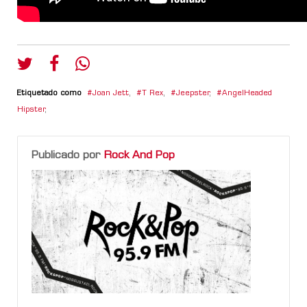
Etiquetado como
Joan Jett
,
T Rex
,
Jeepster
,
AngelHeaded
Hipster
,
Publicado por
Rock And Pop