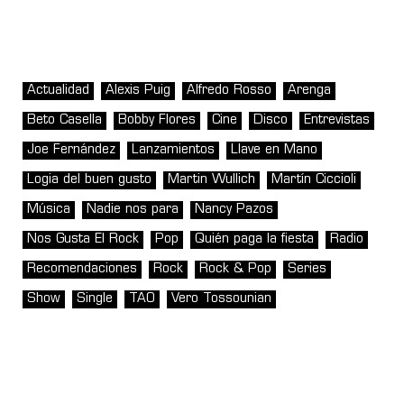
Actualidad
Alexis Puig
Alfredo Rosso
Arenga
Beto Casella
Bobby Flores
Cine
Disco
Entrevistas
Joe Fernández
Lanzamientos
Llave en Mano
Logia del buen gusto
Martin Wullich
Martín Ciccioli
Música
Nadie nos para
Nancy Pazos
Nos Gusta El Rock
Pop
Quién paga la fiesta
Radio
Recomendaciones
Rock
Rock & Pop
Series
Show
Single
TAO
Vero Tossounian