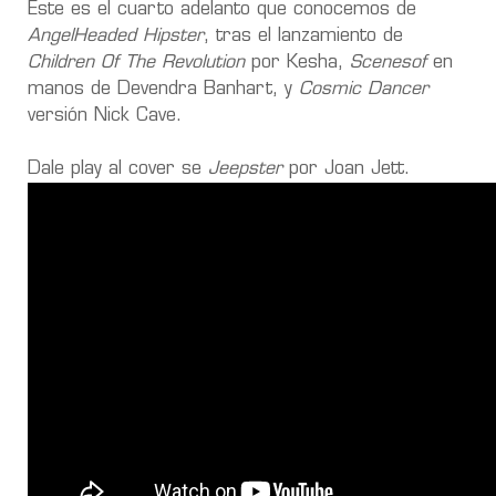
Este es el cuarto adelanto que conocemos de
AngelHeaded Hipster
, tras el lanzamiento de
Children Of The Revolution
por Kesha,
Scenesof
en
manos de Devendra Banhart, y
Cosmic Dancer
versión Nick Cave.
Dale play al cover se
Jeepster
por Joan Jett.