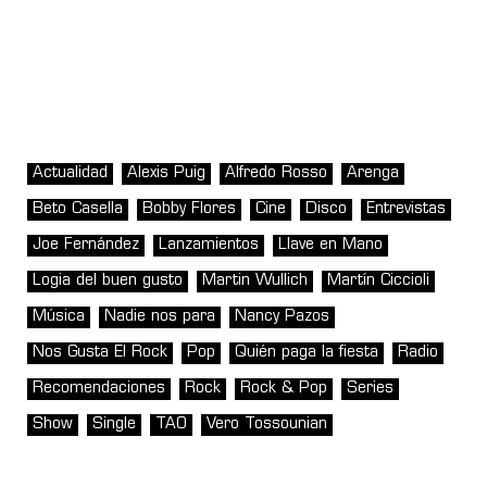
Actualidad
Alexis Puig
Alfredo Rosso
Arenga
Beto Casella
Bobby Flores
Cine
Disco
Entrevistas
Joe Fernández
Lanzamientos
Llave en Mano
Logia del buen gusto
Martin Wullich
Martín Ciccioli
Música
Nadie nos para
Nancy Pazos
Nos Gusta El Rock
Pop
Quién paga la fiesta
Radio
Recomendaciones
Rock
Rock & Pop
Series
Show
Single
TAO
Vero Tossounian