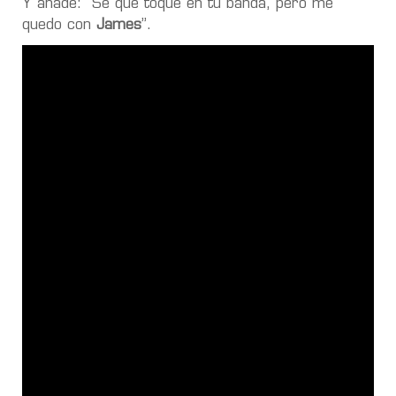
Y añade: “Sé que toqué en tu banda, pero me
quedo con
James
”.