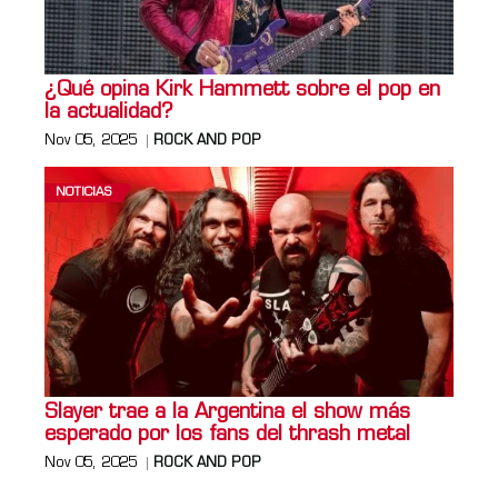
¿Qué opina Kirk Hammett sobre el pop en
la actualidad?
Nov 05, 2025
ROCK AND POP
NOTICIAS
Slayer trae a la Argentina el show más
esperado por los fans del thrash metal
Nov 05, 2025
ROCK AND POP