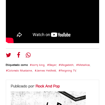
Etiquetado como
kerry king
,
Slayer
,
Megadeth
,
Metallica
,
Colorado Mustaine
,
James Hetfield
,
Reigning TV
,
Publicado por
Rock And Pop