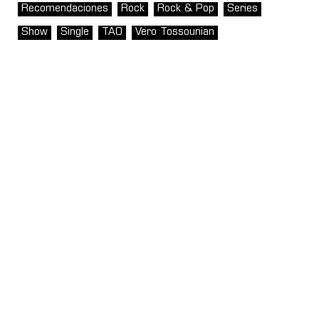
Recomendaciones
Rock
Rock & Pop
Series
Show
Single
TAO
Vero Tossounian