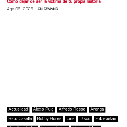
Cómo dejar de ser la víctima de tu propia historia
Ago 06, 2026
ON DEMAND
Actualidad
Alexis Puig
Alfredo Rosso
Arenga
Beto Casella
Bobby Flores
Cine
Disco
Entrevistas