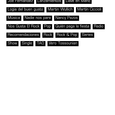
Joe Fernández
Lanzamientos
Llave en Mano
Logia del buen gusto
Martin Wullich
Martín Ciccioli
Música
Nadie nos para
Nancy Pazos
Nos Gusta El Rock
Pop
Quién paga la fiesta
Radio
Recomendaciones
Rock
Rock & Pop
Series
Show
Single
TAO
Vero Tossounian