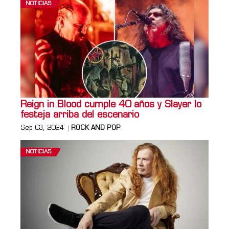
NOTICIAS
Reign in Blood cumple 40 años y Slayer lo
festeja arriba del escenario
Sep 03, 2024
ROCK AND POP
NOTICIAS