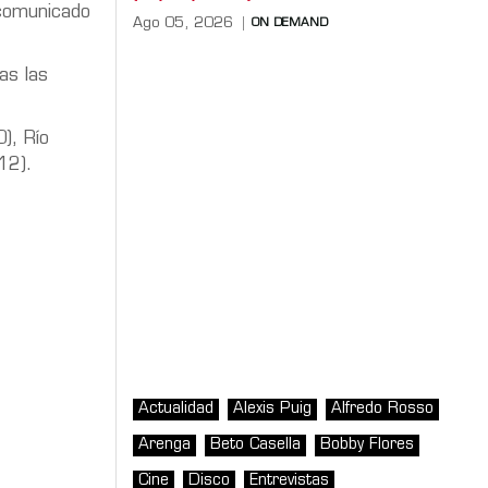
l comunicado
Ago 05, 2026
ON DEMAND
as las
), Río
12).
Actualidad
Alexis Puig
Alfredo Rosso
Arenga
Beto Casella
Bobby Flores
Cine
Disco
Entrevistas