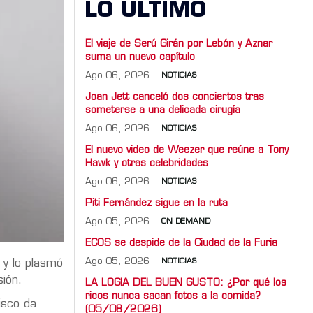
LO ULTIMO
El viaje de Serú Girán por Lebón y Aznar
suma un nuevo capítulo
Ago 06, 2026
NOTICIAS
Joan Jett canceló dos conciertos tras
someterse a una delicada cirugía
Ago 06, 2026
NOTICIAS
El nuevo video de Weezer que reúne a Tony
Hawk y otras celebridades
Ago 06, 2026
NOTICIAS
Piti Fernández sigue en la ruta
Ago 05, 2026
ON DEMAND
ECOS se despide de la Ciudad de la Furia
Ago 05, 2026
NOTICIAS
 y lo plasmó
sión.
LA LOGIA DEL BUEN GUSTO: ¿Por qué los
ricos nunca sacan fotos a la comida?
isco da
(05/08/2026)