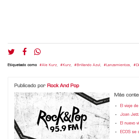
Etiquetado como
Ale Kurz
,
Kurz
,
Brillando Azul
,
Lanzamientos
,
D
Publicado por
Rock And Pop
Más conte
El viaje 
Joan Jett
El nuevo 
ECOS se d