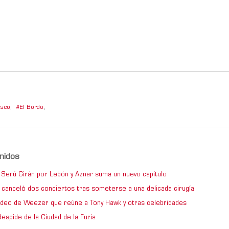
isco
,
El Bordo
,
nidos
de Serú Girán por Lebón y Aznar suma un nuevo capítulo
 canceló dos conciertos tras someterse a una delicada cirugía
video de Weezer que reúne a Tony Hawk y otras celebridades
espide de la Ciudad de la Furia