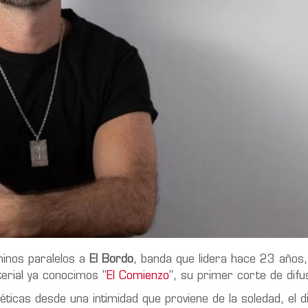
inos paralelos a
El Bordo
, banda que lidera hace 23 años,
erial ya conocimos "
El Comienzo
", su primer corte de difu
éticas desde una intimidad que proviene de la soledad, el d