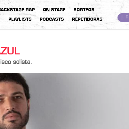
BACKSTAGE R&P
ON STAGE
SORTEOS
R
S
PLAYLISTS
PODCASTS
REPETIDORAS
AZUL
sco solista.