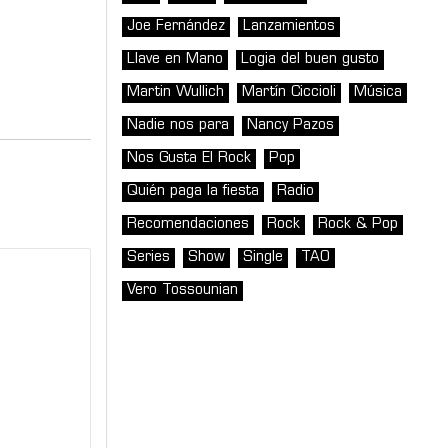
Joe Fernández
Lanzamientos
Llave en Mano
Logia del buen gusto
Martin Wullich
Martín Ciccioli
Música
Nadie nos para
Nancy Pazos
Nos Gusta El Rock
Pop
Quién paga la fiesta
Radio
Recomendaciones
Rock
Rock & Pop
Series
Show
Single
TAO
Vero Tossounian