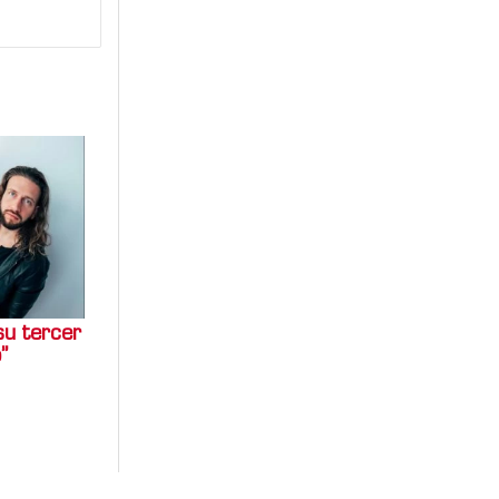
su tercer
”