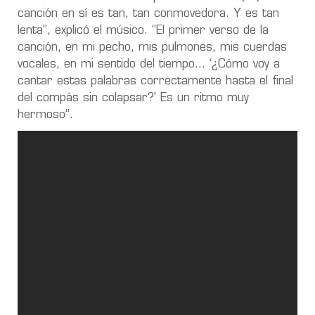
canción en sí es tan, tan conmovedora. Y es tan
lenta”, explicó el músico. “El primer verso de la
canción, en mi pecho, mis pulmones, mis cuerdas
vocales, en mi sentido del tiempo… ‘¿Cómo voy a
cantar estas palabras correctamente hasta el final
del compás sin colapsar?’ Es un ritmo muy
hermoso”.