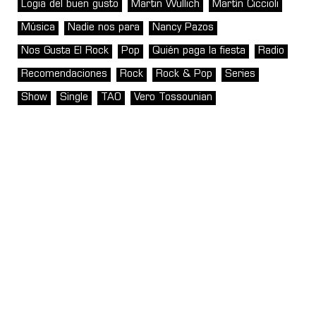
Logia del buen gusto
Martin Wullich
Martín Ciccioli
Música
Nadie nos para
Nancy Pazos
Nos Gusta El Rock
Pop
Quién paga la fiesta
Radio
Recomendaciones
Rock
Rock & Pop
Series
Show
Single
TAO
Vero Tossounian