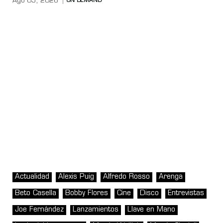
Ago 05, 2026
ON DEMAND
Actualidad
Alexis Puig
Alfredo Rosso
Arenga
Beto Casella
Bobby Flores
Cine
Disco
Entrevistas
Joe Fernández
Lanzamientos
Llave en Mano