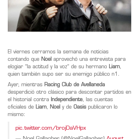
El viernes cerramos la semana de noticias
contando que
Noel
aprovechó una entrevista para
elogiar “la actitud y la voz” de su hermano
Liam
,
quien también supo ser su enemigo público n1.
Ayer, mientras
Racing Club de Avellaneda
desperdició otro clásico para descontar partidos en
el historial contra
Independiente
, las cuentas
oficiales de
Liam
,
Noel
y de
Oasis
publicaron lo
mismo:
pic.twitter.com/brojDaVHpx
— Noel Gallagher (@NoelGallagher)
August