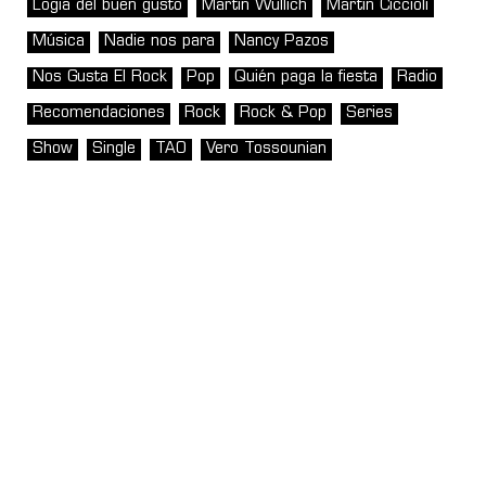
Logia del buen gusto
Martin Wullich
Martín Ciccioli
Música
Nadie nos para
Nancy Pazos
Nos Gusta El Rock
Pop
Quién paga la fiesta
Radio
Recomendaciones
Rock
Rock & Pop
Series
Show
Single
TAO
Vero Tossounian