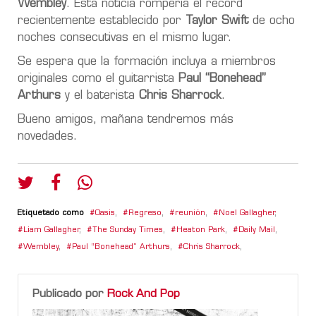
Wembley
. Esta noticia rompería el récord
recientemente establecido por
Taylor Swift
de ocho
noches consecutivas en el mismo lugar.
Se espera que la formación incluya a miembros
originales como el guitarrista
Paul “Bonehead”
Arthurs
y el baterista
Chris Sharrock
.
Bueno amigos, mañana tendremos más
novedades.
Etiquetado como
Oasis
,
Regreso
,
reunión
,
Noel Gallagher
,
Liam Gallagher
,
The Sunday Times
,
Heaton Park
,
Daily Mail
,
Wembley
,
Paul “Bonehead” Arthurs
,
Chris Sharrock
,
Publicado por
Rock And Pop