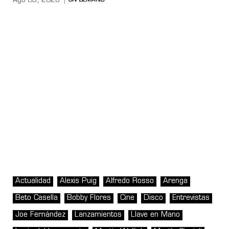
Ago 05, 2026
ON DEMAND
Actualidad
Alexis Puig
Alfredo Rosso
Arenga
Beto Casella
Bobby Flores
Cine
Disco
Entrevistas
Joe Fernández
Lanzamientos
Llave en Mano